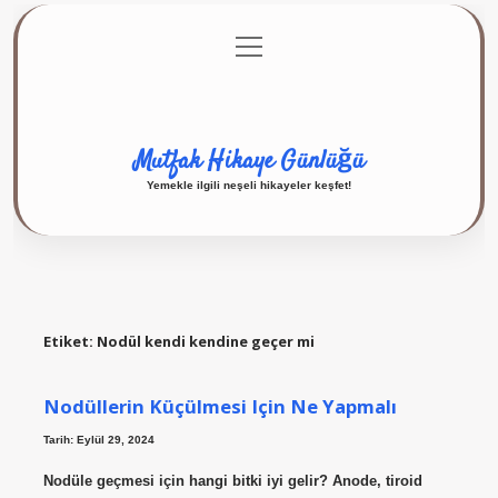
menüyü
Anasayfa
Gizlilik Politikası
Yasal Uyarı
aç
Hakkımızda
Mutfak Hikaye Günlüğü
Yemekle ilgili neşeli hikayeler keşfet!
Etiket:
Nodül kendi kendine geçer mi
Nodüllerin Küçülmesi Için Ne Yapmalı
Tarih: Eylül 29, 2024
Nodüle geçmesi için hangi bitki iyi gelir? Anode, tiroid