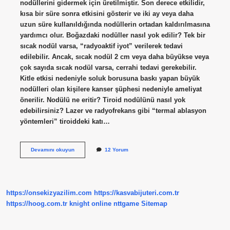
nodüllerini gidermek için üretilmiştir. Son derece etkilidir,
kısa bir süre sonra etkisini gösterir ve iki ay veya daha
uzun süre kullanıldığında nodüllerin ortadan kaldırılmasına
yardımcı olur. Boğazdaki nodüller nasıl yok edilir? Tek bir
sıcak nodül varsa, “radyoaktif iyot” verilerek tedavi
edilebilir. Ancak, sıcak nodül 2 cm veya daha büyükse veya
çok sayıda sıcak nodül varsa, cerrahi tedavi gerekebilir.
Kitle etkisi nedeniyle soluk borusuna baskı yapan büyük
nodülleri olan kişilere kanser şüphesi nedeniyle ameliyat
önerilir. Nodülü ne eritir? Tiroid nodülünü nasıl yok
edebilirsiniz? Lazer ve radyofrekans gibi “termal ablasyon
yöntemleri” tiroiddeki katı…
Nodüllerin
Devamını okuyun
12 Yorum
Küçülmesi
Için
Ne
Yapmalı
https://onsekizyazilim.com
https://kasvabijuteri.com.tr
https://hoog.com.tr
knight online
nttgame
Sitemap