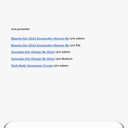
Son yorumlar
Raporlu Ilaç Direk Eczaneden Alınıyor Mu
için
admin
Raporlu Ilaç Direk Eczaneden Alınıyor Mu
için
Efe
Sonradan Kör Olanlar Ne Görür
için
admin
Sonradan Kör Olanlar Ne Görür
için
Bozkurt
Tarih Nedir Sorusunun Cevabı
için
admin
ilbet giriş yap