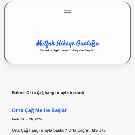
menüyü
Anasayfa
Gizlilik Politikası
Yasal Uyarı
aç
Hakkımızda
Mutfak Hikaye Günlüğü
Yemekle ilgili neşeli hikayeler keşfet!
Etiket:
Orta Çağ hangi olayla başladı
Orta Çağ Ne Ile Başlar
Tarih: Ekim 20, 2024
Orta Çağ hangi olayla başlar? Orta Çağ’ın, MS 375