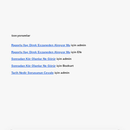
Son yorumlar
Raporlu Ilaç Direk Eczaneden Alınıyor Mu
için
admin
Raporlu Ilaç Direk Eczaneden Alınıyor Mu
için
Efe
Sonradan Kör Olanlar Ne Görür
için
admin
Sonradan Kör Olanlar Ne Görür
için
Bozkurt
Tarih Nedir Sorusunun Cevabı
için
admin
t giriş yap