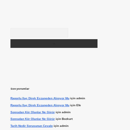
Arama
Son yorumlar
Raporlu Ilaç Direk Eczaneden Alınıyor Mu
için
admin
Raporlu Ilaç Direk Eczaneden Alınıyor Mu
için
Efe
Sonradan Kör Olanlar Ne Görür
için
admin
Sonradan Kör Olanlar Ne Görür
için
Bozkurt
Tarih Nedir Sorusunun Cevabı
için
admin