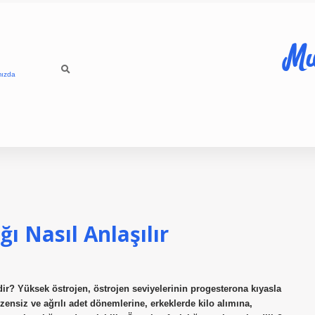
Mu
mızda
ı Nasıl Anlaşılır
r? Yüksek östrojen, östrojen seviyelerinin progesterona kıyasla
nsiz ve ağrılı adet dönemlerine, erkeklerde kilo alımına,