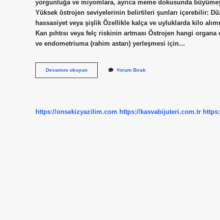
yorgunluğa ve miyomlara, ayrıca meme dokusunda büyümeye ve 
Yüksek östrojen seviyelerinin belirtileri şunları içerebilir
hassasiyet veya şişlik Özellikle kalça ve uyluklarda kilo alım
Kan pıhtısı veya felç riskinin artması Östrojen hangi organ
ve endometriuma (rahim astarı) yerleşmesi için…
Östrojen
Devamını okuyun
Yorum Bırak
Hormonu
Fazlalığı
Nasıl
Anlaşılır
https://onsekizyazilim.com
https://kasvabijuteri.com.tr
https