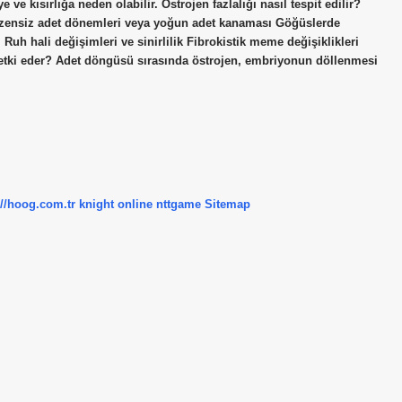
kısırlığa neden olabilir. Östrojen fazlalığı nasıl tespit edilir?
: Düzensiz adet dönemleri veya yoğun adet kanaması Göğüslerde
ı Ruh hali değişimleri ve sinirlilik Fibrokistik meme değişiklikleri
a etki eder? Adet döngüsü sırasında östrojen, embriyonun döllenmesi
://hoog.com.tr
knight online
nttgame
Sitemap