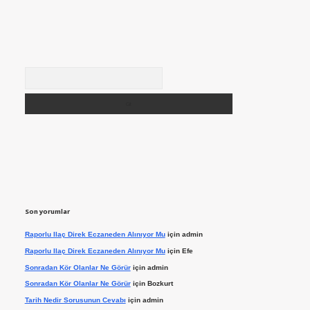
Arama
Son yorumlar
Raporlu Ilaç Direk Eczaneden Alınıyor Mu
için
admin
Raporlu Ilaç Direk Eczaneden Alınıyor Mu
için
Efe
Sonradan Kör Olanlar Ne Görür
için
admin
Sonradan Kör Olanlar Ne Görür
için
Bozkurt
Tarih Nedir Sorusunun Cevabı
için
admin