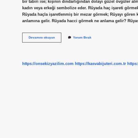
bir tabiri ise; kişinin dindarlığından dolayı güzel övgüler a
kadın veya erkeği sembolize eder. Rüyada haç işareti görmek
Rüyada haçla işaretlenmiş bir mezar görmek; Rüyayı gören 
anlamına gelir. Rüyada hacci görmek ne anlama gelir? Rüya
Hac
Devamını okuyun
Yorum Bırak
Görmek
Ne
Anlama
Gelir
https://onsekizyazilim.com
https://kasvabijuteri.com.tr
https