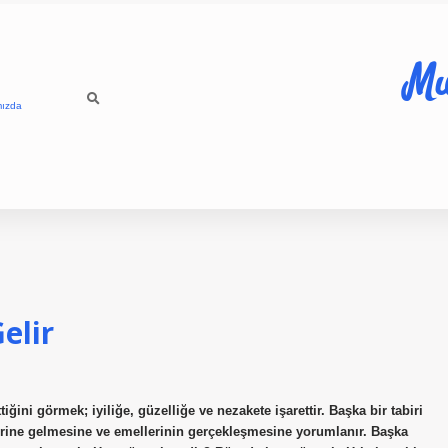
Mu
mızda
elir
ni görmek; iyiliğe, güzelliğe ve nezakete işarettir. Başka bir tabiri
n yerine gelmesine ve emellerinin gerçekleşmesine yorumlanır. Başka