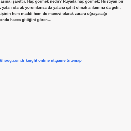
lmasına işarettir. Haç görmek nedir? Rüyada haç görmek; Hristiyan bir
 yalan olarak yorumlansa da yalana şahit olmak anlamına da gelir.
kişinin hem maddi hem de manevi olarak zarara uğrayacağı
sında hacca gittiğini gören…
://hoog.com.tr
knight online
nttgame
Sitemap