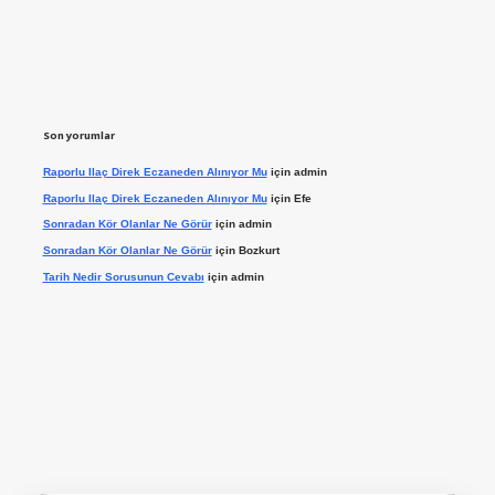
Son yorumlar
Raporlu Ilaç Direk Eczaneden Alınıyor Mu
için
admin
Raporlu Ilaç Direk Eczaneden Alınıyor Mu
için
Efe
Sonradan Kör Olanlar Ne Görür
için
admin
Sonradan Kör Olanlar Ne Görür
için
Bozkurt
Tarih Nedir Sorusunun Cevabı
için
admin
ilbet giriş yap