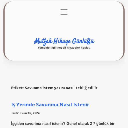
menüyü
Anasayfa
Gizlilik Politikası
Yasal Uyarı
aç
Hakkımızda
Mutfak Hikaye Günlüğü
Yemekle ilgili neşeli hikayeler keşfet!
Etiket:
Savunma istem yazısı nasıl tebliğ edilir
Iş Yerinde Savunma Nasıl Istenir
Tarih: Ekim 15, 2024
İşçiden savunma nasıl istenir? Genel olarak 2-7 günlük bir