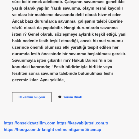
süre belirlemek adettendir. Çalışanın savunması genellikle
yazılı olarak yapılır. Yazılı savunma, olayın resmi kaydıdır
ve olası bir mahkeme davasında delil olarak hizmet eder.
Ancak bazı durumlarda savunma, çalışanın talebi üzerine
sözlü olarak da yapılabilir. Hangi durumlarda savunma
istenir? Genel olarak, sözleşmeye aykırılık teşkil ettiği, yani
haklı nedenle fesih teşkil etmediği, ancak hizmet sunumu
üzerinde önemli olumsuz etki yarattığı tespit edilen her
durumda fesih öncesinde bir savunma başlatılması gerekir.
Savunmayla işten çıkarılır mı? Hukuk Dairesi’nin bu
konudaki kararında; “Fesih bildirimiyle birlikte veya
fesihten sonra savunma talebinde bulunulması feshi
geçersiz kılar. Aynı şekilde,…
Iş
Devamını okuyun
Yorum Bırak
Yerinde
Savunma
Nasıl
Istenir
https://onsekizyazilim.com
https://kasvabijuteri.com.tr
https://hoog.com.tr
knight online
nttgame
Sitemap