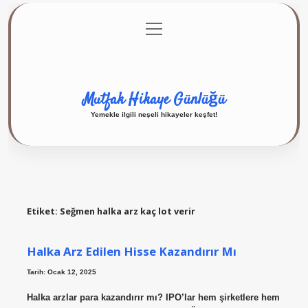
menüyü
Anasayfa
Gizlilik Politikası
Yasal Uyarı
aç
Hakkımızda
Mutfak Hikaye Günlüğü
Yemekle ilgili neşeli hikayeler keşfet!
Etiket:
Seğmen halka arz kaç lot verir
Halka Arz Edilen Hisse Kazandırır Mı
Tarih: Ocak 12, 2025
Halka arzlar para kazandırır mı? IPO’lar hem şirketlere hem