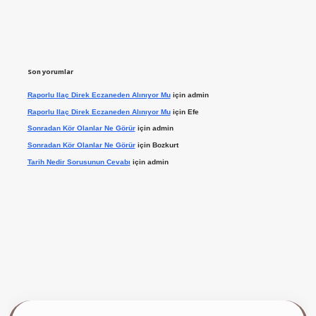
Son yorumlar
Raporlu Ilaç Direk Eczaneden Alınıyor Mu
için
admin
Raporlu Ilaç Direk Eczaneden Alınıyor Mu
için
Efe
Sonradan Kör Olanlar Ne Görür
için
admin
Sonradan Kör Olanlar Ne Görür
için
Bozkurt
Tarih Nedir Sorusunun Cevabı
için
admin
ilbet giriş yap