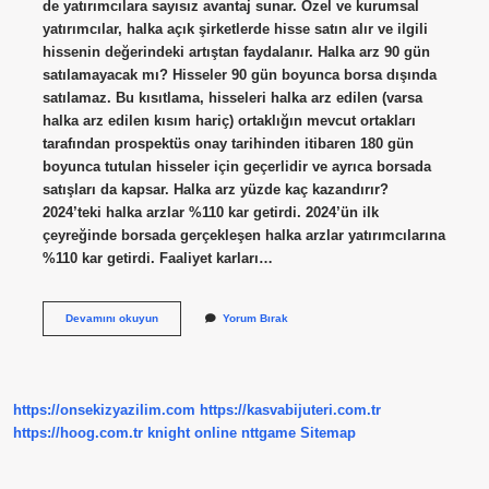
de yatırımcılara sayısız avantaj sunar. Özel ve kurumsal
yatırımcılar, halka açık şirketlerde hisse satın alır ve ilgili
hissenin değerindeki artıştan faydalanır. Halka arz 90 gün
satılamayacak mı? Hisseler 90 gün boyunca borsa dışında
satılamaz. Bu kısıtlama, hisseleri halka arz edilen (varsa
halka arz edilen kısım hariç) ortaklığın mevcut ortakları
tarafından prospektüs onay tarihinden itibaren 180 gün
boyunca tutulan hisseler için geçerlidir ve ayrıca borsada
satışları da kapsar. Halka arz yüzde kaç kazandırır?
2024’teki halka arzlar %110 kar getirdi. 2024’ün ilk
çeyreğinde borsada gerçekleşen halka arzlar yatırımcılarına
%110 kar getirdi. Faaliyet karları…
Halka
Devamını okuyun
Yorum Bırak
Arz
Edilen
Hisse
Kazandırır
Mı
https://onsekizyazilim.com
https://kasvabijuteri.com.tr
https://hoog.com.tr
knight online
nttgame
Sitemap