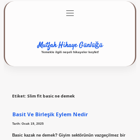
menüyü
Anasayfa
Gizlilik Politikası
Yasal Uyarı
aç
Hakkımızda
Mutfak Hikaye Günlüğü
Yemekle ilgili neşeli hikayeler keşfet!
Etiket:
Slim fit basic ne demek
Basit Ve Birleşik Eylem Nedir
Tarih: Ocak 19, 2025
Basic kazak ne demek? Giyim sektörünün vazgeçilmez bir