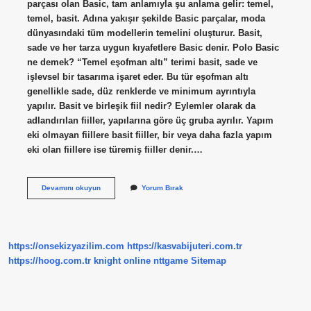
parçası olan Basic, tam anlamıyla şu anlama gelir: temel,
temel, basit. Adına yakışır şekilde Basic parçalar, moda
dünyasındaki tüm modellerin temelini oluşturur. Basit,
sade ve her tarza uygun kıyafetlere Basic denir. Polo Basic
ne demek? “Temel eşofman altı” terimi basit, sade ve
işlevsel bir tasarıma işaret eder. Bu tür eşofman altı
genellikle sade, düz renklerde ve minimum ayrıntıyla
yapılır. Basit ve birleşik fiil nedir? Eylemler olarak da
adlandırılan fiiller, yapılarına göre üç gruba ayrılır. Yapım
eki olmayan fiillere basit fiiller, bir veya daha fazla yapım
eki olan fiillere ise türemiş fiiller denir.…
Basit
Devamını okuyun
Yorum Bırak
Ve
Birleşik
Eylem
Nedir
https://onsekizyazilim.com
https://kasvabijuteri.com.tr
https://hoog.com.tr
knight online
nttgame
Sitemap