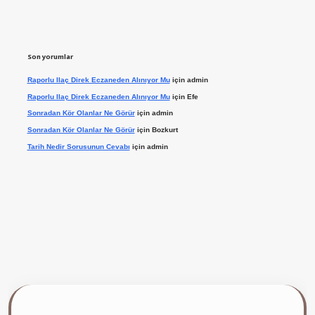
Son yorumlar
Raporlu Ilaç Direk Eczaneden Alınıyor Mu
için
admin
Raporlu Ilaç Direk Eczaneden Alınıyor Mu
için
Efe
Sonradan Kör Olanlar Ne Görür
için
admin
Sonradan Kör Olanlar Ne Görür
için
Bozkurt
Tarih Nedir Sorusunun Cevabı
için
admin
 giriş yap