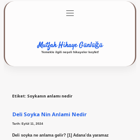
menüyü
Anasayfa
Gizlilik Politikası
Yasal Uyarı
aç
Hakkımızda
Mutfak Hikaye Günlüğü
Yemekle ilgili neşeli hikayeler keşfet!
Etiket:
Soykanın anlamı nedir
Deli Soyka Nin Anlami Nedir
Tarih: Eylül 11, 2024
Deli soyka ne anlama gelir? [1] Adana’da yaramaz