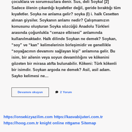
çocuklara ve sorumsuzlara denir. Sus, deli Soyka! [2]
Sadece ölenin çıkardığı kıyafetler değil, geride bıraktığı tüm
kıyafetler. Soyka ne anlama gelir? soyka (I) i. halk Cesetten
alınan giysiler. Soykanın anlamı nedir? Çalışmamızın
konusunu oluşturan Soyka sözcüğü Anadolu Türkleri
arasında çoğunlukla “cenaze elbisesi” anlamında
kullanılmaktadır. Halk dilinde Soykan ne demek? Soykan,
“soy” ve “kan” kelimelerinin birleşimidir ve genellikle
“soyağacının devamını sağlayan kişi” anlamına gelir. Bu
isim, bir ailenin veya soyun devamlılığını ve kökenini
gözeten bir mirasa atıfta bulunabilir. Kökeni: Türk kökenli
bir isimdir. Soykan argoda ne demek? Asil, asil adam.
Sayko kelimesi ne…
Deli
Devamını okuyun
2 Yorum
Soyka
Nin
Anlami
Nedir
https://onsekizyazilim.com
https://kasvabijuteri.com.tr
https://hoog.com.tr
knight online
nttgame
Sitemap