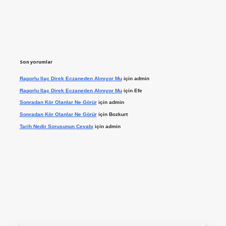
Son yorumlar
Raporlu Ilaç Direk Eczaneden Alınıyor Mu
için
admin
Raporlu Ilaç Direk Eczaneden Alınıyor Mu
için
Efe
Sonradan Kör Olanlar Ne Görür
için
admin
Sonradan Kör Olanlar Ne Görür
için
Bozkurt
Tarih Nedir Sorusunun Cevabı
için
admin
 giriş yap