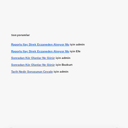
Son yorumlar
Raporlu Ilaç Direk Eczaneden Alınıyor Mu
için
admin
Raporlu Ilaç Direk Eczaneden Alınıyor Mu
için
Efe
Sonradan Kör Olanlar Ne Görür
için
admin
Sonradan Kör Olanlar Ne Görür
için
Bozkurt
Tarih Nedir Sorusunun Cevabı
için
admin
ilbet giriş yap