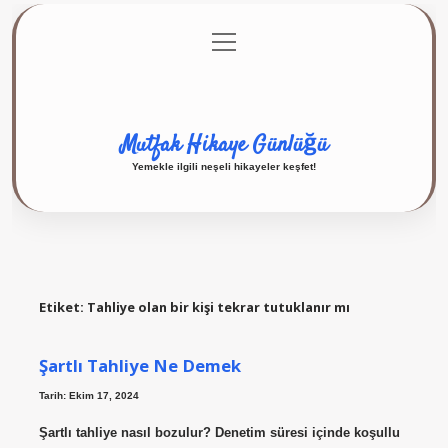
menüyü
Anasayfa
Gizlilik Politikası
Yasal Uyarı
aç
Hakkımızda
Mutfak Hikaye Günlüğü
Yemekle ilgili neşeli hikayeler keşfet!
Etiket:
Tahliye olan bir kişi tekrar tutuklanır mı
Şartlı Tahliye Ne Demek
Tarih: Ekim 17, 2024
Şartlı tahliye nasıl bozulur? Denetim süresi içinde koşullu