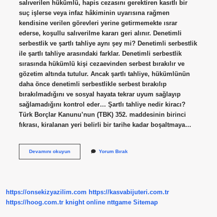
salıverilen hükümlü, hapis cezasını gerektiren kasıtlı bir
suç işlerse veya infaz hâkiminin uyarısına rağmen
kendisine verilen görevleri yerine getirmemekte ısrar
ederse, koşullu salıverilme kararı geri alınır. Denetimli
serbestlik ve şartlı tahliye aynı şey mi? Denetimli serbestlik
ile şartlı tahliye arasındaki farklar. Denetimli serbestlik
sırasında hükümlü kişi cezaevinden serbest bırakılır ve
gözetim altında tutulur. Ancak şartlı tahliye, hükümlünün
daha önce denetimli serbestlikle serbest bırakılıp
bırakılmadığını ve sosyal hayata tekrar uyum sağlayıp
sağlamadığını kontrol eder… Şartlı tahliye nedir kiracı?
Türk Borçlar Kanunu’nun (TBK) 352. maddesinin birinci
fıkrası, kiralanan yeri belirli bir tarihe kadar boşaltmaya…
Şartlı
Devamını okuyun
Yorum Bırak
Tahliye
Ne
Demek
https://onsekizyazilim.com
https://kasvabijuteri.com.tr
https://hoog.com.tr
knight online
nttgame
Sitemap