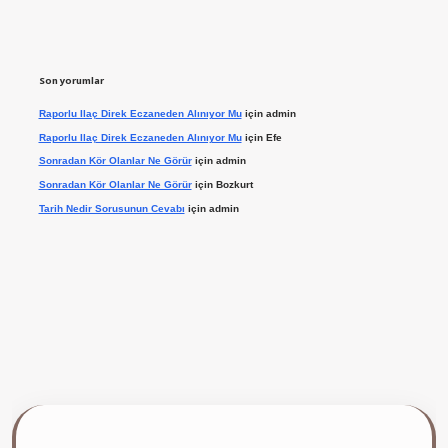
Son yorumlar
Raporlu Ilaç Direk Eczaneden Alınıyor Mu
için
admin
Raporlu Ilaç Direk Eczaneden Alınıyor Mu
için
Efe
Sonradan Kör Olanlar Ne Görür
için
admin
Sonradan Kör Olanlar Ne Görür
için
Bozkurt
Tarih Nedir Sorusunun Cevabı
için
admin
t giriş yap