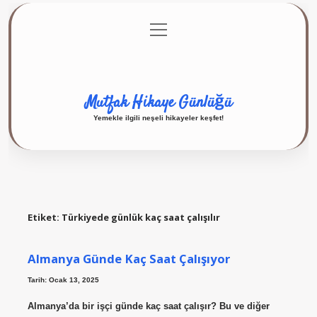
menüyü
Anasayfa
Gizlilik Politikası
Yasal Uyarı
aç
Hakkımızda
Mutfak Hikaye Günlüğü
Yemekle ilgili neşeli hikayeler keşfet!
Etiket:
Türkiyede günlük kaç saat çalışılır
Almanya Günde Kaç Saat Çalışıyor
Tarih: Ocak 13, 2025
Almanya’da bir işçi günde kaç saat çalışır? Bu ve diğer