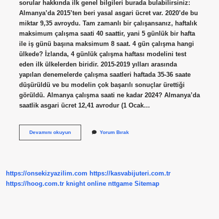
sorular hakkında ilk genel bilgileri burada bulabilirsiniz:
Almanya’da 2015’ten beri yasal asgari ücret var. 2020’de bu
miktar 9,35 avroydu. Tam zamanlı bir çalışansanız, haftalık
maksimum çalışma saati 40 saattir, yani 5 günlük bir hafta
ile iş günü başına maksimum 8 saat. 4 gün çalışma hangi
ülkede? İzlanda, 4 günlük çalışma haftası modelini test
eden ilk ülkelerden biridir. 2015-2019 yılları arasında
yapılan denemelerde çalışma saatleri haftada 35-36 saate
düşürüldü ve bu modelin çok başarılı sonuçlar ürettiği
görüldü. Almanya çalışma saati ne kadar 2024? Almanya’da
saatlik asgari ücret 12,41 avrodur (1 Ocak…
Almanya
Devamını okuyun
Yorum Bırak
Günde
Kaç
Saat
Çalışıyor
https://onsekizyazilim.com
https://kasvabijuteri.com.tr
https://hoog.com.tr
knight online
nttgame
Sitemap