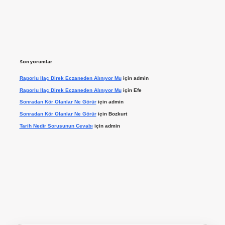
Son yorumlar
Raporlu Ilaç Direk Eczaneden Alınıyor Mu
için
admin
Raporlu Ilaç Direk Eczaneden Alınıyor Mu
için
Efe
Sonradan Kör Olanlar Ne Görür
için
admin
Sonradan Kör Olanlar Ne Görür
için
Bozkurt
Tarih Nedir Sorusunun Cevabı
için
admin
ilbet giriş yap