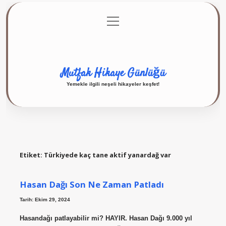
menüyü
Anasayfa
Gizlilik Politikası
Yasal Uyarı
aç
Hakkımızda
Mutfak Hikaye Günlüğü
Yemekle ilgili neşeli hikayeler keşfet!
Etiket:
Türkiyede kaç tane aktif yanardağ var
Hasan Dağı Son Ne Zaman Patladı
Tarih: Ekim 29, 2024
Hasandağı patlayabilir mi? HAYIR. Hasan Dağı 9.000 yıl