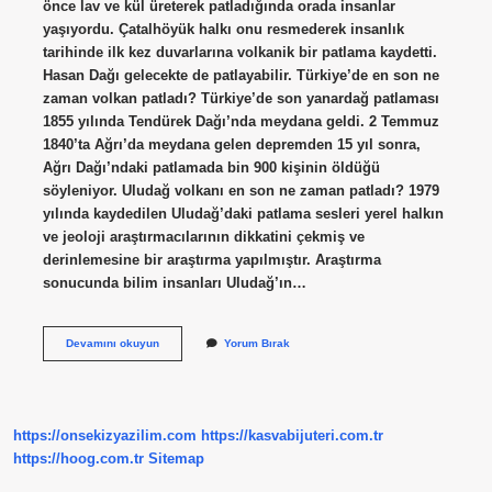
önce lav ve kül üreterek patladığında orada insanlar
yaşıyordu. Çatalhöyük halkı onu resmederek insanlık
tarihinde ilk kez duvarlarına volkanik bir patlama kaydetti.
Hasan Dağı gelecekte de patlayabilir. Türkiye’de en son ne
zaman volkan patladı? Türkiye’de son yanardağ patlaması
1855 yılında Tendürek Dağı’nda meydana geldi. 2 Temmuz
1840’ta Ağrı’da meydana gelen depremden 15 yıl sonra,
Ağrı Dağı’ndaki patlamada bin 900 kişinin öldüğü
söyleniyor. Uludağ volkanı en son ne zaman patladı? 1979
yılında kaydedilen Uludağ’daki patlama sesleri yerel halkın
ve jeoloji araştırmacılarının dikkatini çekmiş ve
derinlemesine bir araştırma yapılmıştır. Araştırma
sonucunda bilim insanları Uludağ’ın…
Hasan
Devamını okuyun
Yorum Bırak
Dağı
Son
Ne
Zaman
Patladı
https://onsekizyazilim.com
https://kasvabijuteri.com.tr
https://hoog.com.tr
Sitemap