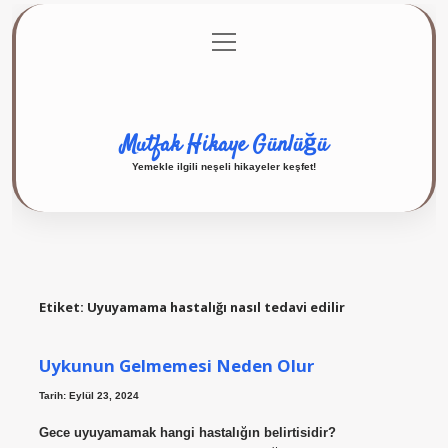
menüyü
Anasayfa
Gizlilik Politikası
Yasal Uyarı
aç
Hakkımızda
Mutfak Hikaye Günlüğü
Yemekle ilgili neşeli hikayeler keşfet!
Etiket:
Uyuyamama hastalığı nasıl tedavi edilir
Uykunun Gelmemesi Neden Olur
Tarih: Eylül 23, 2024
Gece uyuyamamak hangi hastalığın belirtisidir?