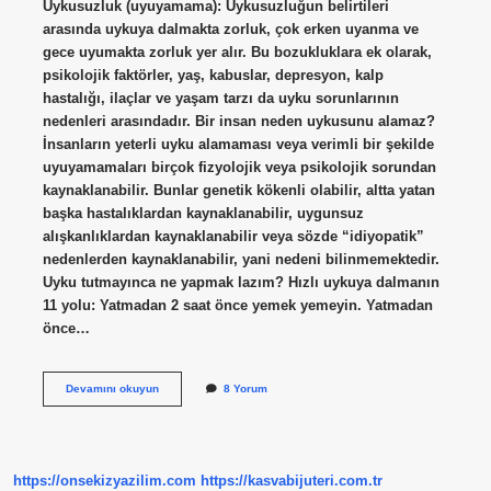
Uykusuzluk (uyuyamama): Uykusuzluğun belirtileri
arasında uykuya dalmakta zorluk, çok erken uyanma ve
gece uyumakta zorluk yer alır. Bu bozukluklara ek olarak,
psikolojik faktörler, yaş, kabuslar, depresyon, kalp
hastalığı, ilaçlar ve yaşam tarzı da uyku sorunlarının
nedenleri arasındadır. Bir insan neden uykusunu alamaz?
İnsanların yeterli uyku alamaması veya verimli bir şekilde
uyuyamamaları birçok fizyolojik veya psikolojik sorundan
kaynaklanabilir. Bunlar genetik kökenli olabilir, altta yatan
başka hastalıklardan kaynaklanabilir, uygunsuz
alışkanlıklardan kaynaklanabilir veya sözde “idiyopatik”
nedenlerden kaynaklanabilir, yani nedeni bilinmemektedir.
Uyku tutmayınca ne yapmak lazım? Hızlı uykuya dalmanın
11 yolu: Yatmadan 2 saat önce yemek yemeyin. Yatmadan
önce…
Uykunun
Devamını okuyun
8 Yorum
Gelmemesi
Neden
Olur
https://onsekizyazilim.com
https://kasvabijuteri.com.tr