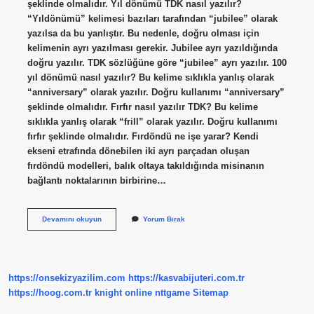
şeklinde olmalıdır. Yıl dönümü TDK nasıl yazılır?
“Yıldönümü” kelimesi bazıları tarafından “jubilee” olarak
yazılsa da bu yanlıştır. Bu nedenle, doğru olması için
kelimenin ayrı yazılması gerekir. Jubilee ayrı yazıldığında
doğru yazılır. TDK sözlüğüne göre “jubilee” ayrı yazılır. 100
yıl dönümü nasıl yazılır? Bu kelime sıklıkla yanlış olarak
“anniversary” olarak yazılır. Doğru kullanımı “anniversary”
şeklinde olmalıdır. Fırfır nasıl yazılır TDK? Bu kelime
sıklıkla yanlış olarak “frill” olarak yazılır. Doğru kullanımı
fırfır şeklinde olmalıdır. Fırdöndü ne işe yarar? Kendi
ekseni etrafında dönebilen iki ayrı parçadan oluşan
fırdöndü modelleri, balık oltaya takıldığında misinanın
bağlantı noktalarının birbirine…
Fırdöndü
Devamını okuyun
Yorum Bırak
Nasıl
Yazılır
Tdk
https://onsekizyazilim.com
https://kasvabijuteri.com.tr
https://hoog.com.tr
knight online
nttgame
Sitemap