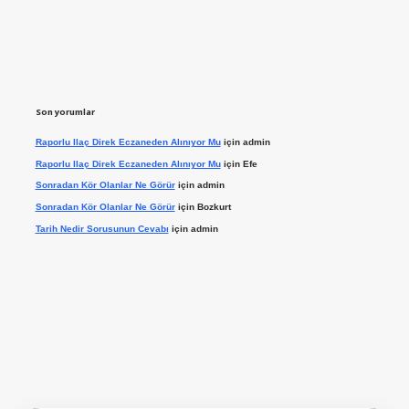
Son yorumlar
Raporlu Ilaç Direk Eczaneden Alınıyor Mu
için
admin
Raporlu Ilaç Direk Eczaneden Alınıyor Mu
için
Efe
Sonradan Kör Olanlar Ne Görür
için
admin
Sonradan Kör Olanlar Ne Görür
için
Bozkurt
Tarih Nedir Sorusunun Cevabı
için
admin
 giriş yap