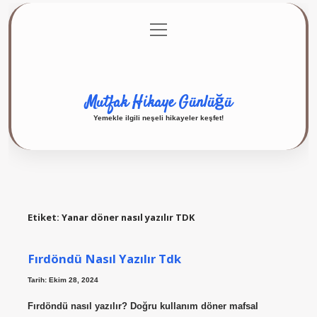
menüyü
Anasayfa
Gizlilik Politikası
Yasal Uyarı
aç
Hakkımızda
Mutfak Hikaye Günlüğü
Yemekle ilgili neşeli hikayeler keşfet!
Etiket:
Yanar döner nasıl yazılır TDK
Fırdöndü Nasıl Yazılır Tdk
Tarih: Ekim 28, 2024
Fırdöndü nasıl yazılır? Doğru kullanım döner mafsal