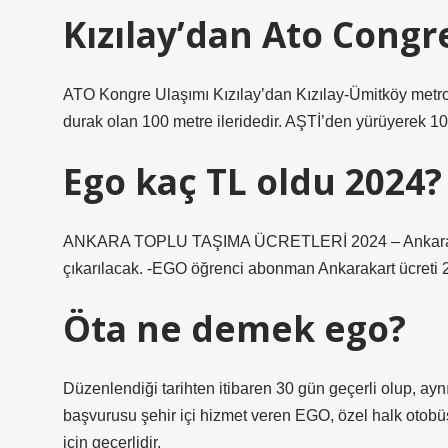
Kızılay’dan Ato Congre
ATO Kongre Ulaşımı Kızılay’dan Kızılay-Ümitköy metro
durak olan 100 metre ileridedir. AŞTİ’den yürüyerek 10 d
Ego kaç TL oldu 2024?
ANKARA TOPLU TAŞIMA ÜCRETLERİ 2024 – Ankara’da ö
çıkarılacak. -EGO öğrenci abonman Ankarakart ücreti 2
Öta ne demek ego?
Düzenlendiği tarihten itibaren 30 gün geçerli olup, ayn
başvurusu şehir içi hizmet veren EGO, özel halk otobüs
için geçerlidir.