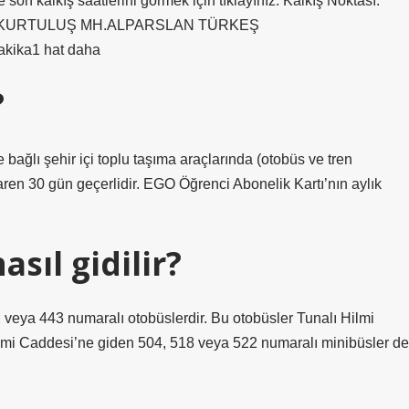
 son kalkış saatlerini görmek için tıklayınız. Kalkış Noktası:
sı:KURTULUŞ MH.ALPARSLAN TÜRKEŞ
ika1 hat daha
?
ğlı şehir içi toplu taşıma araçlarında (otobüs ve tren
tibaren 30 gün geçerlidir. EGO Öğrenci Abonelik Kartı’nın aylık
asıl gidilir?
2 veya 443 numaralı otobüslerdir. Bu otobüsler Tunalı Hilmi
ilmi Caddesi’ne giden 504, 518 veya 522 numaralı minibüsler de