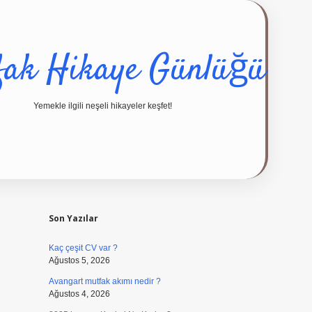
fak Hikaye Günlüğü
Yemekle ilgili neşeli hikayeler keşfet!
Sidebar
ilbet giriş
Son Yazılar
Kaç çeşit CV var ?
Ağustos 5, 2026
Avangart mutfak akımı nedir ?
Ağustos 4, 2026