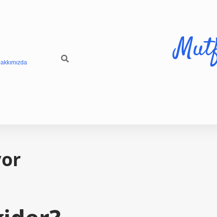
Mut
akkımızda
yor