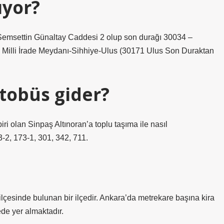
ıyor?
Şemsettin Günaltay Caddesi 2 olup son durağı 30034 –
y Milli İrade Meydanı-Sihhiye-Ulus (30171 Ulus Son Duraktan
tobüs gider?
ri olan Sinpaş Altınoran’a toplu taşıma ile nasıl
3-2, 173-1, 301, 342, 711.
?
çesinde bulunan bir ilçedir. Ankara’da metrekare başına kira
ede yer almaktadır.