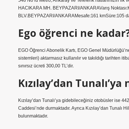
548 No’lu Metro, Ankaray ve Teleferik hatlarımızın ilk ve
HACIKARA MH. BEYPAZARI/ANKARAVarış Nokta
BLV.BEYPAZARI/ANKARAMesafe:161 kmSüre:105 dak
Ego öğrenci ne kadar
EGO Öğrenci Abonelik Kartı, EGO Genel Müdürlüğü’ne ba
sistemleri) aktarmasız kullanılır ve takıldığı tarihten i
sınırsız ücreti 300,00 TL’dir.
Kızılay’dan Tunalı’ya n
Kızılay’dan Tunalı’ya gidebileceğiniz otobüsler ise 44
Caddesi’nde durmaktadır. Ayrıca Kızılay’dan Tunalı H
bulunmaktadır.