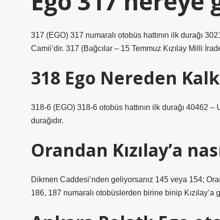
Ego 317 nereye 
317 (EGO) 317 numaralı otobüs hattının ilk durağı 3021
Camii’dir. 317 (Bağcılar – 15 Temmuz Kızılay Milli İra
318 Ego Nereden Kalk
318-6 (EGO) 318-6 otobüs hattının ilk durağı 40462 – 
durağıdır.
Orandan Kızılay’a nasıl
Dikmen Caddesi’nden geliyorsanız 145 veya 154; Oran’
186, 187 numaralı otobüslerden birine binip Kızılay’a g