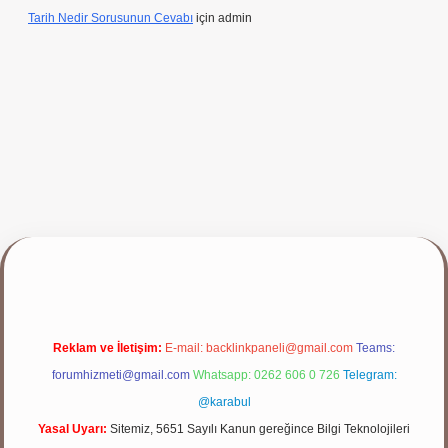
Tarih Nedir Sorusunun Cevabı
için
admin
lbet giriş yap
Reklam ve İletişim:
E-mail:
backlinkpaneli@gmail.com
Teams:
forumhizmeti@gmail.com
Whatsapp: 0262 606 0 726
Telegram:
@karabul
Yasal Uyarı:
Sitemiz, 5651 Sayılı Kanun gereğince Bilgi Teknolojileri