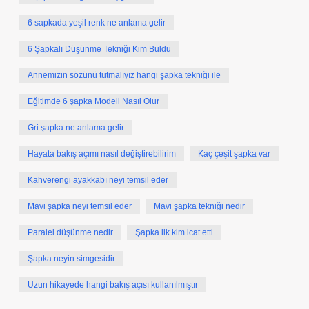
6 sapkada yeşil renk ne anlama gelir
6 Şapkalı Düşünme Tekniği Kim Buldu
Annemizin sözünü tutmalıyız hangi şapka tekniği ile
Eğitimde 6 şapka Modeli Nasıl Olur
Gri şapka ne anlama gelir
Hayata bakış açımı nasıl değiştirebilirim
Kaç çeşit şapka var
Kahverengi ayakkabı neyi temsil eder
Mavi şapka neyi temsil eder
Mavi şapka tekniği nedir
Paralel düşünme nedir
Şapka ilk kim icat etti
Şapka neyin simgesidir
Uzun hikayede hangi bakış açısı kullanılmıştır