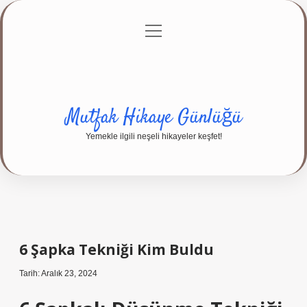
menüyü
Anasayfa
Gizlilik Politikası
Yasal Uyarı
aç
Hakkımızda
Mutfak Hikaye Günlüğü
Yemekle ilgili neşeli hikayeler keşfet!
6 Şapka Tekniği Kim Buldu
Tarih: Aralık 23, 2024