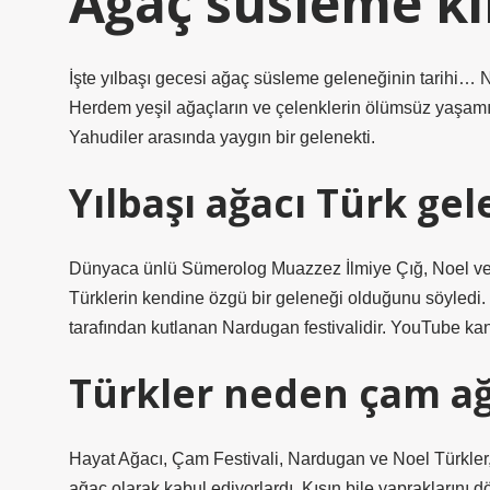
Ağaç süsleme ki
İşte yılbaşı gecesi ağaç süsleme geleneğinin tarihi… N
Herdem yeşil ağaçların ve çelenklerin ölümsüz yaşamın 
Yahudiler arasında yaygın bir gelenekti.
Yılbaşı ağacı Türk ge
Dünyaca ünlü Sümerolog Muazzez İlmiye Çığ, Noel ve 
Türklerin kendine özgü bir geleneği olduğunu söyledi. 
tarafından kutlanan Nardugan festivalidir. YouTube k
Türkler neden çam ağ
Hayat Ağacı, Çam Festivali, Nardugan ve Noel Türkler, 
ağaç olarak kabul ediyorlardı. Kışın bile yapraklarını 