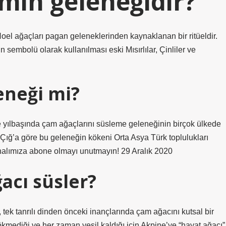
min geleneğidir?
oel ağaçları pagan geleneklerinden kaynaklanan bir ritüeldir.
sembolü olarak kullanılması eski Mısırlılar, Çinliler ve
leneği mi?
yılbaşında çam ağaçlarını süsleme geleneğinin birçok ülkede
Çığ’a göre bu geleneğin kökeni Orta Asya Türk toplulukları
analımıza abone olmayı unutmayın! 29 Aralık 2020
acı süsler?
tek tanrılı dinden önceki inançlarında çam ağacını kutsal bir
dökmediği ve her zaman yeşil kaldığı için Akpine’ye “hayat ağacı”