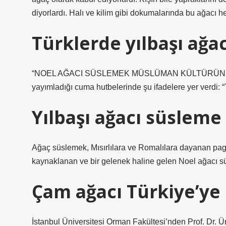
diyorlardı. Halı ve kilim gibi dokumalarında bu ağacı h
Türklerde yılbaşı ağ
“NOEL AĞACI SÜSLEMEK MÜSLÜMAN KÜLTÜRÜNDE YOK” D
yayımladığı cuma hutbelerinde şu ifadelere yer verdi: “To
Yılbaşı ağacı süsleme
Ağaç süslemek, Mısırlılara ve Romalılara dayanan pagan
kaynaklanan ve bir gelenek haline gelen Noel ağacı süs
Çam ağacı Türkiye’ye
İstanbul Üniversitesi Orman Fakültesi’nden Prof. Dr. 