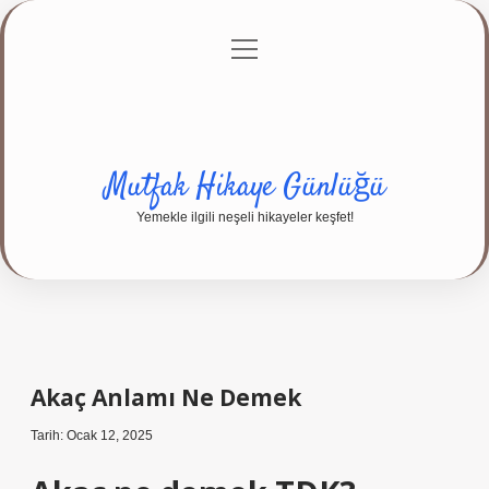
menüyü
Anasayfa
Gizlilik Politikası
Yasal Uyarı
aç
Hakkımızda
Mutfak Hikaye Günlüğü
Yemekle ilgili neşeli hikayeler keşfet!
Akaç Anlamı Ne Demek
Tarih: Ocak 12, 2025