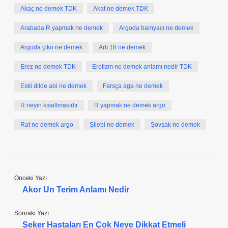
Akaç ne demek TDK
Akat ne demek TDK
Arabada R yapmak ne demek
Argoda bamyacı ne demek
Argoda çiko ne demek
Artı 18 ne demek
Erez ne demek TDK
Erotizm ne demek anlamı nedir TDK
Eski dilde abi ne demek
Farsça aga ne demek
R neyin kısaltmasıdır
R yapmak ne demek argo
Rat ne demek argo
Şilebi ne demek
Şovşak ne demek
Önceki Yazı
Akor Un Terim Anlamı Nedir
Sonraki Yazı
Şeker Hastaları En Çok Neye Dikkat Etmeli