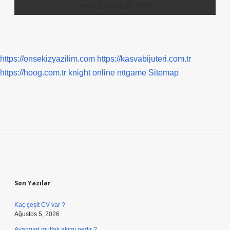
https://onsekizyazilim.com
https://kasvabijuteri.com.tr
https://hoog.com.tr
knight online
nttgame
Sitemap
Sidebar
Son Yazılar
Kaç çeşit CV var ?
Ağustos 5, 2026
Avangart mutfak akımı nedir ?