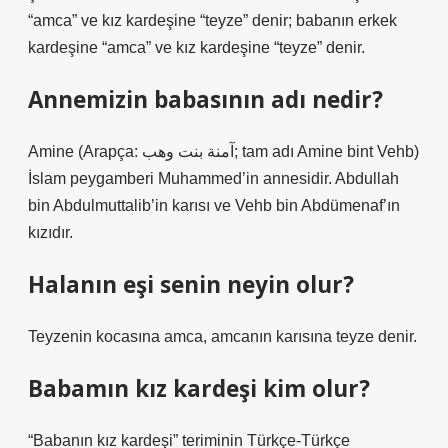
“amca” ve kız kardeşine “teyze” denir; babanın erkek
kardeşine “amca” ve kız kardeşine “teyze” denir.
Annemizin babasının adı nedir?
Amine (Arapça: آمنة بنت وهب; tam adı Amine bint Vehb)
İslam peygamberi Muhammed’in annesidir. Abdullah
bin Abdulmuttalib’in karısı ve Vehb bin Abdümenaf’ın
kızıdır.
Halanın eşi senin neyin olur?
Teyzenin kocasına amca, amcanın karısına teyze denir.
Babamın kız kardeşi kim olur?
“Babanın kız kardeşi” teriminin Türkçe-Türkçe