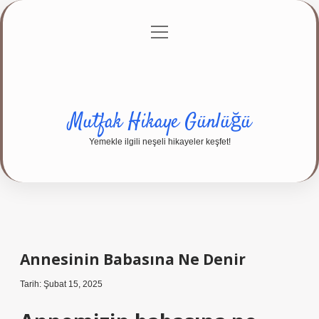
menüyü
Anasayfa
Gizlilik Politikası
Yasal Uyarı
aç
Hakkımızda
Mutfak Hikaye Günlüğü
Yemekle ilgili neşeli hikayeler keşfet!
Annesinin Babasına Ne Denir
Tarih: Şubat 15, 2025