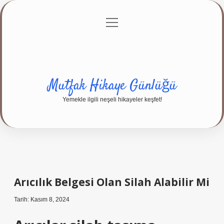
menüyü
Anasayfa
Gizlilik Politikası
Yasal Uyarı
aç
Hakkımızda
Mutfak Hikaye Günlüğü
Yemekle ilgili neşeli hikayeler keşfet!
Arıcılık Belgesi Olan Silah Alabilir Mi
Tarih: Kasım 8, 2024