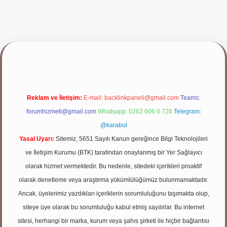
bet giriş yap
Reklam ve İletişim:
E-mail:
backlinkpaneli@gmail.com
Teams:
forumhizmeti@gmail.com
Whatsapp: 0262 606 0 726
Telegram:
@karabul
Yasal Uyarı:
Sitemiz, 5651 Sayılı Kanun gereğince Bilgi Teknolojileri
ve İletişim Kurumu (BTK) tarafından onaylanmış bir Yer Sağlayıcı
olarak hizmet vermektedir. Bu nedenle, sitedeki içerikleri proaktif
olarak denetleme veya araştırma yükümlülüğümüz bulunmamaktadır.
Ancak, üyelerimiz yazdıkları içeriklerin sorumluluğunu taşımakta olup,
siteye üye olarak bu sorumluluğu kabul etmiş sayılırlar. Bu internet
sitesi, herhangi bir marka, kurum veya şahıs şirketi ile hiçbir bağlantısı