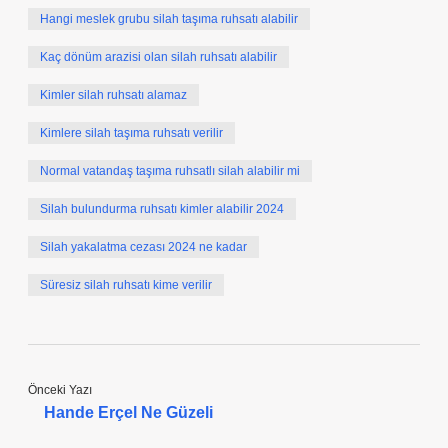
Hangi meslek grubu silah taşıma ruhsatı alabilir
Kaç dönüm arazisi olan silah ruhsatı alabilir
Kimler silah ruhsatı alamaz
Kimlere silah taşıma ruhsatı verilir
Normal vatandaş taşıma ruhsatlı silah alabilir mi
Silah bulundurma ruhsatı kimler alabilir 2024
Silah yakalatma cezası 2024 ne kadar
Süresiz silah ruhsatı kime verilir
Önceki Yazı
Hande Erçel Ne Güzeli