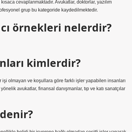
ak kısaca cevaplanmaktadır. Avukatlar, doktorlar, yazılım
 profesyonel grup bu kategoride kaydedilmektedir.
ı örnekleri nelerdir?
nları kimlerdir?
bir işi olmayan ve koşullara göre farklı işler yapabilen insanları
 yönelik avukatlar, finansal danışmanlar, tıp ve katı sanatçılar
 denir?
ellikle belirli bir işverene bağlı olmadan çeşitli işler yaparak