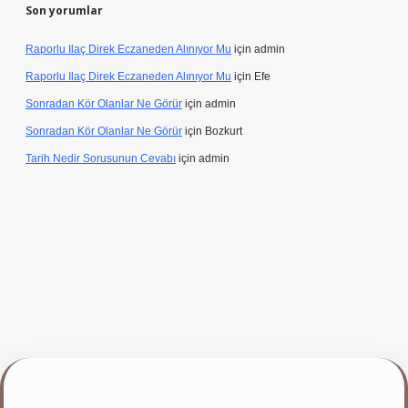
Son yorumlar
Raporlu Ilaç Direk Eczaneden Alınıyor Mu
için
admin
Raporlu Ilaç Direk Eczaneden Alınıyor Mu
için
Efe
Sonradan Kör Olanlar Ne Görür
için
admin
Sonradan Kör Olanlar Ne Görür
için
Bozkurt
Tarih Nedir Sorusunun Cevabı
için
admin
p