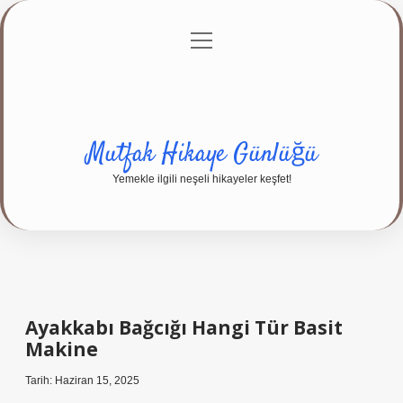
menüyü
Anasayfa
Gizlilik Politikası
Yasal Uyarı
aç
Hakkımızda
Mutfak Hikaye Günlüğü
Yemekle ilgili neşeli hikayeler keşfet!
Ayakkabı Bağcığı Hangi Tür Basit
Makine
Tarih: Haziran 15, 2025