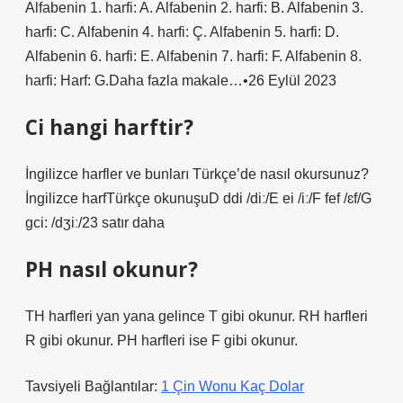
Alfabenin 1. harfi: A. Alfabenin 2. harfi: B. Alfabenin 3.
harfi: C. Alfabenin 4. harfi: Ç. Alfabenin 5. harfi: D.
Alfabenin 6. harfi: E. Alfabenin 7. harfi: F. Alfabenin 8.
harfi: Harf: G.Daha fazla makale…•26 Eylül 2023
Ci hangi harftir?
İngilizce harfler ve bunları Türkçe’de nasıl okursunuz?
İngilizce harfTürkçe okunuşuD ddi /diː/E ei /iː/F fef /ɛf/G
gci: /dʒiː/23 satır daha
PH nasıl okunur?
TH harfleri yan yana gelince T gibi okunur. RH harfleri
R gibi okunur. PH harfleri ise F gibi okunur.
Tavsiyeli Bağlantılar:
1 Çin Wonu Kaç Dolar