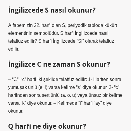
İngilizcede S nasıl okunur?
Alfabemizin 22. harfi olan S, periyodik tabloda kükürt
elementinin sembolüdür. S harfi İngilizcede nasıl
telaffuz edilir? S harfi İngilizcede “Si” olarak telaffuz
edilir.
İngilizce C ne zaman S okunur?
– “C”, “c” harfi iki şekilde telaffuz edilir: 1- Harften sonra
yumuşak ünlü (e, i) varsa kelime “s” diye okunur. 2- “c”
harfinden sonra sert ünlü (a, o, u) veya ünsüz bir kelime
varsa “k” diye okunur. – Kelimede “i” harfi “ay” diye
okunur.
Q harfi ne diye okunur?