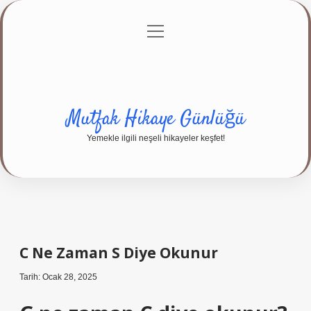
menüyü
Anasayfa
Gizlilik Politikası
Yasal Uyarı
aç
Hakkımızda
Mutfak Hikaye Günlüğü
Yemekle ilgili neşeli hikayeler keşfet!
C Ne Zaman S Diye Okunur
Tarih: Ocak 28, 2025