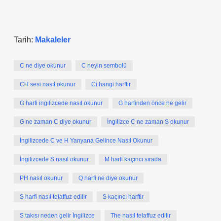
Tarih:
Makaleler
C ne diye okunur
C neyin sembolü
CH sesi nasıl okunur
Ci hangi harftir
G harfi ingilizcede nasıl okunur
G harfinden önce ne gelir
G ne zaman C diye okunur
İngilizce C ne zaman S okunur
İngilizcede C ve H Yanyana Gelince Nasıl Okunur
İngilizcede S nasıl okunur
M harfi kaçıncı sırada
PH nasıl okunur
Q harfi ne diye okunur
S harfi nasıl telaffuz edilir
S kaçıncı harftir
S takısı neden gelir İngilizce
The nasıl telaffuz edilir