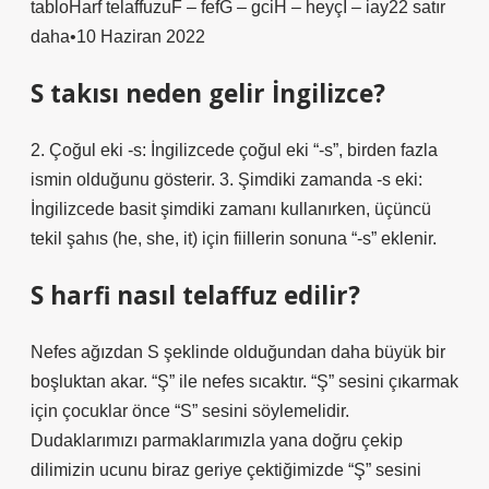
tabloHarf telaffuzuF – fefG – gciH – heyçI – iay22 satır
daha•10 Haziran 2022
S takısı neden gelir İngilizce?
2. Çoğul eki -s: İngilizcede çoğul eki “-s”, birden fazla
ismin olduğunu gösterir. 3. Şimdiki zamanda -s eki:
İngilizcede basit şimdiki zamanı kullanırken, üçüncü
tekil şahıs (he, she, it) için fiillerin sonuna “-s” eklenir.
S harfi nasıl telaffuz edilir?
Nefes ağızdan S şeklinde olduğundan daha büyük bir
boşluktan akar. “Ş” ile nefes sıcaktır. “Ş” sesini çıkarmak
için çocuklar önce “S” sesini söylemelidir.
Dudaklarımızı parmaklarımızla yana doğru çekip
dilimizin ucunu biraz geriye çektiğimizde “Ş” sesini