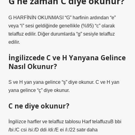
G ne zaman C diye okunur?
G HARFİNİN OKUNMASI “G” harfinin ardından “e”
veya “i” sesi geldiğinde genellikle (%95) “c” olarak
telaffuz edilir. Diğer durumlarda “g” sesiyle telaffuz
edilir.
İngilizcede C ve H Yanyana Gelince
Nasıl Okunur?
S ve H yan yana gelince “ş” diye okunur. C ve H yan
yana gelince “ç” diye okunur.
C ne diye okunur?
İngilizce harfler ve telaffuz tablosu Harf telaffuzuB bbi
/biː/C csi /siː/D ddi /diː/E ei /iː/22 satır daha