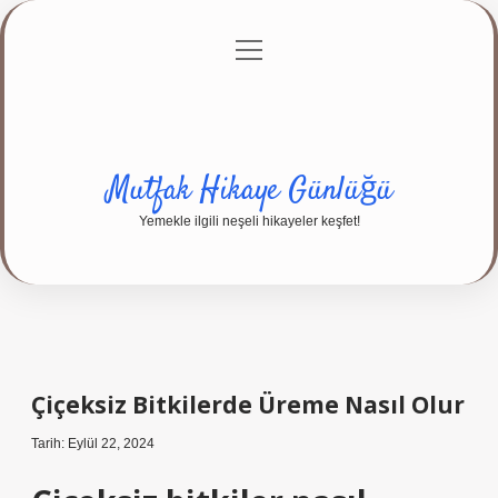
menüyü
Anasayfa
Gizlilik Politikası
Yasal Uyarı
aç
Hakkımızda
Mutfak Hikaye Günlüğü
Yemekle ilgili neşeli hikayeler keşfet!
Çiçeksiz Bitkilerde Üreme Nasıl Olur
Tarih: Eylül 22, 2024