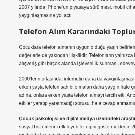
2007 yılında iPhone’un piyasaya sürülmesi, mobil cihaz
yaygınlaşmasına yol açtı.
Telefon Alım Kararındaki Topl
Çocuklara telefon almanın uygun olduğu yaşın belirlen
değerlerle de yakından ilişkilidir. Telefonların yalnızc
alışveriş gibi birçok alanda işlevsellik sunması, ebeve
2000’lerin ortasında, internetin daha da yaygınlaşması v
erken yaşta telefon sahibi olmaları daha yaygın hale ge
adına, onlara erken yaşta telefon almayı tercih etti. A
etkiler yaratıp yaratmadığı sorusu, hala cevaplanmamış
Çocuk psikolojisi ve dijital medya üzerindeki araştı
sosyal becerilerini etkileyebileceğini göstermektedir. 
medyada fazla vakit geçirmelerinin, yalnızlık ve depres