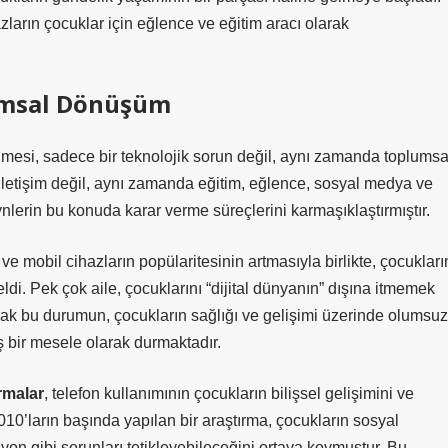
ların çocuklar için eğlence ve eğitim aracı olarak
umsal Dönüşüm
mesi, sadece bir teknolojik sorun değil, aynı zamanda toplumsa
a iletişim değil, aynı zamanda eğitim, eğlence, sosyal medya ve
ynlerin bu konuda karar verme süreçlerini karmaşıklaştırmıştır.
e mobil cihazların popülaritesinin artmasıyla birlikte, çocukları
ldi. Pek çok aile, çocuklarını “dijital dünyanın” dışına itmemek
ncak bu durumun, çocukların sağlığı ve gelişimi üzerinde olumsuz
 bir mesele olarak durmaktadır.
rmalar
, telefon kullanımının çocukların bilişsel gelişimini ve
2010’ların başında yapılan bir araştırma, çocukların sosyal
yon gibi sorunları tetikleyebileceğini ortaya koymuştur. Bu