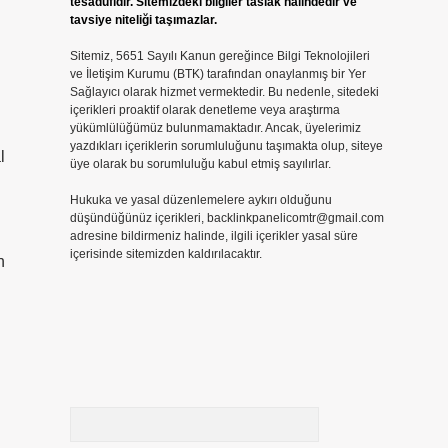
tesadüfidir. Sitemizdeki bilgiler taslak halindedir ve
tavsiye niteliği taşımazlar.
Sitemiz, 5651 Sayılı Kanun gereğince Bilgi Teknolojileri
ve İletişim Kurumu (BTK) tarafından onaylanmış bir Yer
Sağlayıcı olarak hizmet vermektedir. Bu nedenle, sitedeki
içerikleri proaktif olarak denetleme veya araştırma
yükümlülüğümüz bulunmamaktadır. Ancak, üyelerimiz
yazdıkları içeriklerin sorumluluğunu taşımakta olup, siteye
l
üye olarak bu sorumluluğu kabul etmiş sayılırlar.
Hukuka ve yasal düzenlemelere aykırı olduğunu
düşündüğünüz içerikleri,
backlinkpanelicomtr@gmail.com
adresine bildirmeniz halinde, ilgili içerikler yasal süre
içerisinde sitemizden kaldırılacaktır.
n
Arama