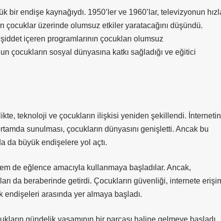
yük bir endişe kaynağıydı. 1950’ler ve 1960’lar, televizyonun hızl
un çocuklar üzerinde olumsuz etkiler yaratacağını düşündü.
 şiddet içeren programlarının çocukları olumsuz
n çocukların sosyal dünyasına katkı sağladığı ve eğitici
kte, teknoloji ve çocukların ilişkisi yeniden şekillendi. İnternetin
 ortamda sunulması, çocukların dünyasını genişletti. Ancak bu
a da büyük endişelere yol açtı.
m hem de eğlence amacıyla kullanmaya başladılar. Ancak,
nları da beraberinde getirdi. Çocukların güvenliği, internete erişi
ük endişeleri arasında yer almaya başladı.
cukların gündelik yaşamının bir parçası haline gelmeye başladı.