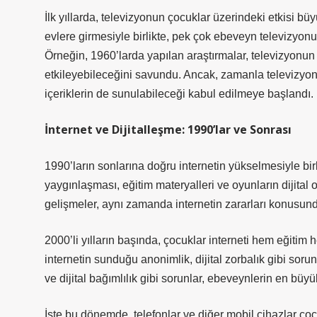
İlk yıllarda, televizyonun çocuklar üzerindeki etkisi bü
evlere girmesiyle birlikte, pek çok ebeveyn televizyon
Örneğin, 1960’larda yapılan araştırmalar, televizyonun
etkileyebileceğini savundu. Ancak, zamanla televizyonu
içeriklerin de sunulabileceği kabul edilmeye başlandı.
İnternet ve Dijitalleşme: 1990’lar ve Sonrası
1990’ların sonlarına doğru internetin yükselmesiyle birli
yaygınlaşması, eğitim materyalleri ve oyunların dijital
gelişmeler, aynı zamanda internetin zararları konusund
2000’li yılların başında, çocuklar interneti hem eğiti
internetin sunduğu anonimlik, dijital zorbalık gibi soru
ve dijital bağımlılık gibi sorunlar, ebeveynlerin en büy
İşte bu dönemde, telefonlar ve diğer mobil cihazlar ço