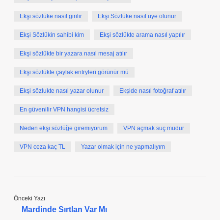
Ekşi sözlüke nasıl girilir
Ekşi Sözlüke nasıl üye olunur
Ekşi Sözlükin sahibi kim
Ekşi sözlükte arama nasıl yapılır
Ekşi sözlükte bir yazara nasıl mesaj atılır
Ekşi sözlükte çaylak entryleri görünür mü
Ekşi sözlukte nasıl yazar olunur
Ekşide nasıl fotoğraf atılır
En güvenilir VPN hangisi ücretsiz
Neden ekşi sözlüğe giremiyorum
VPN açmak suç mudur
VPN ceza kaç TL
Yazar olmak için ne yapmalıyım
Önceki Yazı
Mardinde Sırtlan Var Mı