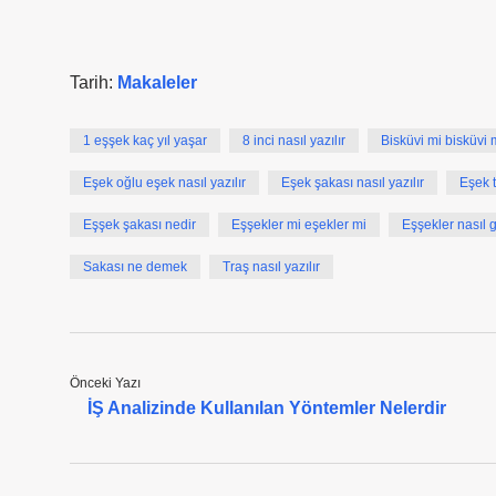
Tarih:
Makaleler
1 eşşek kaç yıl yaşar
8 inci nasıl yazılır
Bisküvi mi bisküvi 
Eşek oğlu eşek nasıl yazılır
Eşek şakası nasıl yazılır
Eşek t
Eşşek şakası nedir
Eşşekler mi eşekler mi
Eşşekler nasıl 
Sakası ne demek
Traş nasıl yazılır
Önceki Yazı
İŞ Analizinde Kullanılan Yöntemler Nelerdir