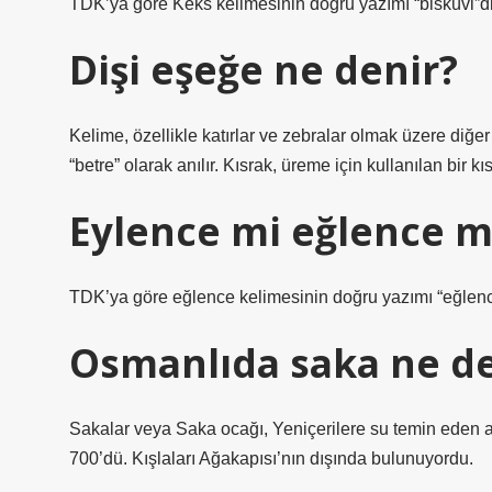
TDK’ya göre Keks kelimesinin doğru yazımı “bisküvi”dir.
Dişi eşeğe ne denir?
Kelime, özellikle katırlar ve zebralar olmak üzere diğer d
“betre” olarak anılır. Kısrak, üreme için kullanılan bir kıs
Eylence mi eğlence m
TDK’ya göre eğlence kelimesinin doğru yazımı “eğlence”
Osmanlıda saka ne 
Sakalar veya Saka ocağı, Yeniçerilere su temin eden ask
700’dü. Kışlaları Ağakapısı’nın dışında bulunuyordu.