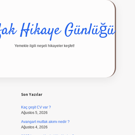
fak Hikaye Günlüğü
Yemekle ilgili neşeli hikayeler keşfet!
Sidebar
ilbet giriş yap
Son Yazılar
Kaç çeşit CV var ?
Ağustos 5, 2026
Avangart mutfak akımı nedir ?
Ağustos 4, 2026