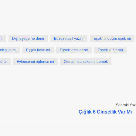
mi
Dişi eşeğe ne denir
Egzoz nasıl yazılır
Eşek mi doğru eşek mi
ek ş ile mi
Eşşek helal mi
Eşşek kime denir
Eşşek küfür mü
görür
Eylence mi eğlence mi
Osmanlıda saka ne demek
Sonraki Yaz
Çığlık 6 Cinsellik Var Mı