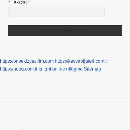
7 + 8 kaçtır?
*
https://onsekizyazilim.com
https://kasvabijuteri.com.tr
https://hoog.com.tr
knight online
nttgame
Sitemap
Sidebar