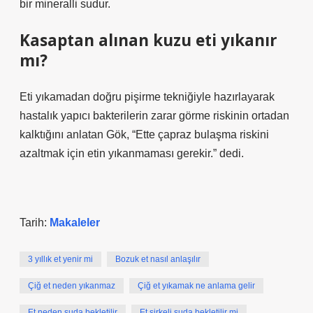
bir mineralli sudur.
Kasaptan alınan kuzu eti yıkanır
mı?
Eti yıkamadan doğru pişirme tekniğiyle hazırlayarak
hastalık yapıcı bakterilerin zarar görme riskinin ortadan
kalktığını anlatan Gök, “Ette çapraz bulaşma riskini
azaltmak için etin yıkanmaması gerekir.” dedi.
Tarih:
Makaleler
3 yıllık et yenir mi
Bozuk et nasıl anlaşılır
Çiğ et neden yıkanmaz
Çiğ et yıkamak ne anlama gelir
Et neden suda bekletilir
Et sirkeli suda bekletilir mi