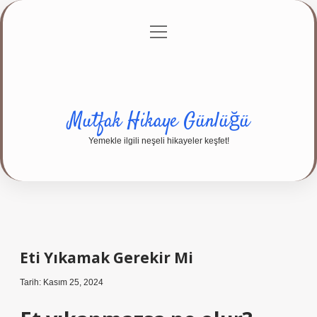
menüyü
Anasayfa
Gizlilik Politikası
Yasal Uyarı
aç
Hakkımızda
Mutfak Hikaye Günlüğü
Yemekle ilgili neşeli hikayeler keşfet!
Eti Yıkamak Gerekir Mi
Tarih: Kasım 25, 2024