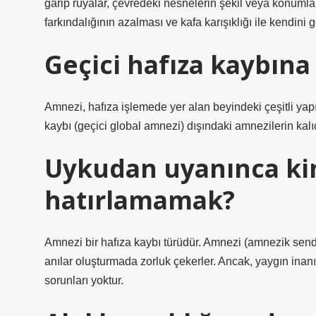
garip rüyalar, çevredeki nesnelerin şekil veya konumla
farkındalığının azalması ve kafa karışıklığı ile kendini 
Geçici hafıza kaybına
Amnezi, hafıza işlemede yer alan beyindeki çeşitli yapı
kaybı (geçici global amnezi) dışındaki amnezilerin kalı
Uykudan uyanınca k
hatırlamamak?
Amnezi bir hafıza kaybı türüdür. Amnezi (amnezik sendro
anılar oluşturmada zorluk çekerler. Ancak, yaygın inanışın
sorunları yoktur.