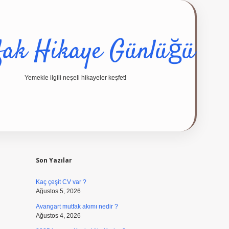
fak Hikaye Günlüğü
Yemekle ilgili neşeli hikayeler keşfet!
Sidebar
ilbet giri
Son Yazılar
Kaç çeşit CV var ?
Ağustos 5, 2026
Avangart mutfak akımı nedir ?
Ağustos 4, 2026