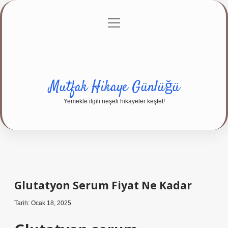
menüyü
Anasayfa
Gizlilik Politikası
Yasal Uyarı
aç
Hakkımızda
Mutfak Hikaye Günlüğü
Yemekle ilgili neşeli hikayeler keşfet!
Glutatyon Serum Fiyat Ne Kadar
Tarih: Ocak 18, 2025