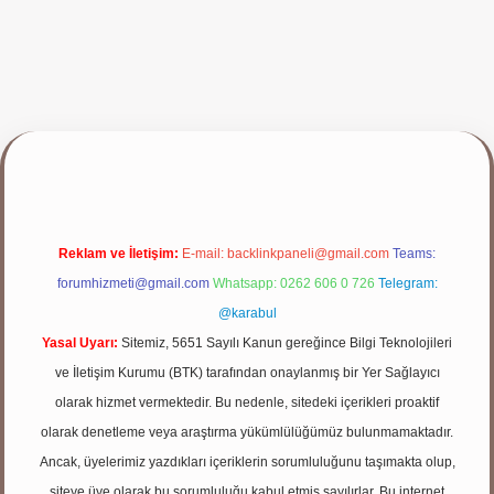
p
Reklam ve İletişim:
E-mail:
backlinkpaneli@gmail.com
Teams:
forumhizmeti@gmail.com
Whatsapp: 0262 606 0 726
Telegram:
@karabul
Yasal Uyarı:
Sitemiz, 5651 Sayılı Kanun gereğince Bilgi Teknolojileri
ve İletişim Kurumu (BTK) tarafından onaylanmış bir Yer Sağlayıcı
olarak hizmet vermektedir. Bu nedenle, sitedeki içerikleri proaktif
olarak denetleme veya araştırma yükümlülüğümüz bulunmamaktadır.
Ancak, üyelerimiz yazdıkları içeriklerin sorumluluğunu taşımakta olup,
siteye üye olarak bu sorumluluğu kabul etmiş sayılırlar. Bu internet