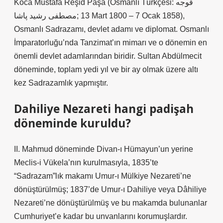
Koca Mustafa Reşid Paşa (Osmanlı Türkçesi: قوجه
مصطفی رشید پاشا‎; 13 Mart 1800 – 7 Ocak 1858),
Osmanlı Sadrazamı, devlet adamı ve diplomat. Osmanlı
İmparatorluğu’nda Tanzimat’ın mimarı ve o dönemin en
önemli devlet adamlarından biridir. Sultan Abdülmecit
döneminde, toplam yedi yıl ve bir ay olmak üzere altı
kez Sadrazamlık yapmıştır.
Dahiliye Nezareti hangi padişah
döneminde kuruldu?
II. Mahmud döneminde Divan-ı Hümayun’un yerine
Meclis-i Vükela’nın kurulmasıyla, 1835’te
“Sadrazam”lık makamı Umur-ı Mülkiye Nezareti’ne
dönüştürülmüş; 1837’de Umur-ı Dahiliye veya Dâhiliye
Nezareti’ne dönüştürülmüş ve bu makamda bulunanlar
Cumhuriyet’e kadar bu unvanlarını korumuşlardır.