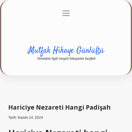
menüyü
Anasayfa
Gizlilik Politikası
Yasal Uyarı
aç
Hakkımızda
Mutfak Hikaye Günlüğü
Yemekle ilgili neşeli hikayeler keşfet!
Hariciye Nezareti Hangi Padişah
Tarih: Kasım 14, 2024