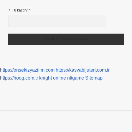
7 + 8 kaçtır?
*
https://onsekizyazilim.com
https://kasvabijuteri.com.tr
https://hoog.com.tr
knight online
nttgame
Sitemap
Sidebar