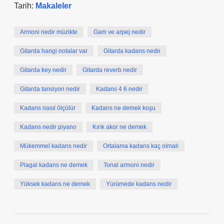
Tarih:
Makaleler
Armoni nedir müzikte
Gam ve arpej nedir
Gitarda hangi notalar var
Gitarda kadans nedir
Gitarda key nedir
Gitarda reverb nedir
Gitarda tansiyon nedir
Kadans 4 6 nedir
Kadans nasıl ölçülür
Kadans ne demek koşu
Kadans nedir piyano
Kırık akor ne demek
Mükemmel kadans nedir
Ortalama kadans kaç olmalı
Plagal kadans ne demek
Tonal armoni nedir
Yüksek kadans ne demek
Yürümede kadans nedir