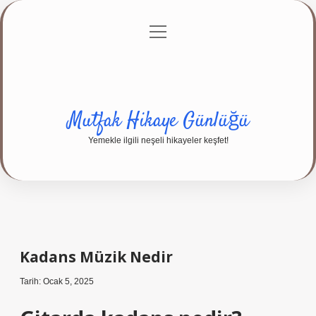
menüyü
Anasayfa
Gizlilik Politikası
Yasal Uyarı
aç
Hakkımızda
Mutfak Hikaye Günlüğü
Yemekle ilgili neşeli hikayeler keşfet!
Kadans Müzik Nedir
Tarih: Ocak 5, 2025