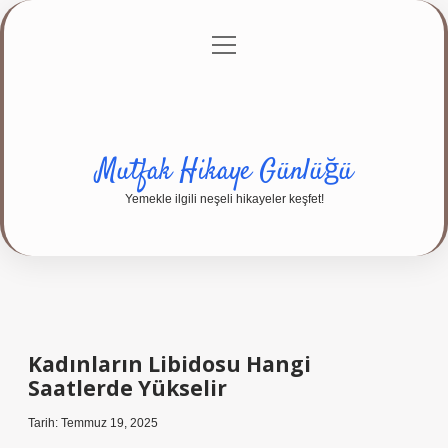
menüyü
Anasayfa
Gizlilik Politikası
Yasal Uyarı
aç
Hakkımızda
Mutfak Hikaye Günlüğü
Yemekle ilgili neşeli hikayeler keşfet!
Kadınların Libidosu Hangi
Saatlerde Yükselir
Tarih: Temmuz 19, 2025