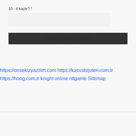
10 - 4 kaçtır?
*
https://onsekizyazilim.com
https://kasvabijuteri.com.tr
https://hoog.com.tr
knight online
nttgame
Sitemap
Sidebar