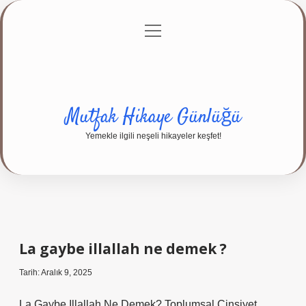
menüyü
Anasayfa
Gizlilik Politikası
Yasal Uyarı
aç
Hakkımızda
Mutfak Hikaye Günlüğü
Yemekle ilgili neşeli hikayeler keşfet!
La gaybe illallah ne demek ?
Tarih: Aralık 9, 2025
La Gaybe Illallah Ne Demek? Toplumsal Cinsiyet,