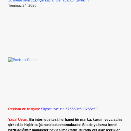
10 metre şerit LED için kaç amper adaptör gerekir ?
Temmuz 24, 2026
Reklam ve İletişim:
Skype: live:.cid.575569c608265c69
Yasal Uyarı:
Bu internet sitesi, herhangi bir marka, kurum veya şahıs
şirketi ile hiçbir bağlantısı bulunmamaktadır. Sitede yalnızca kendi
hazırladığımız makaleler paylaşılmaktadır. Burada yer alan içerikler