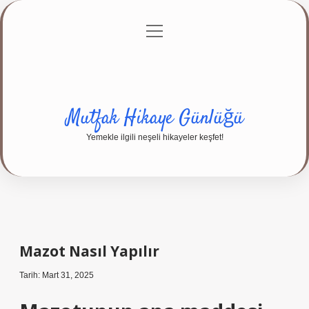
menüyü
Anasayfa
Gizlilik Politikası
Yasal Uyarı
aç
Hakkımızda
Mutfak Hikaye Günlüğü
Yemekle ilgili neşeli hikayeler keşfet!
Mazot Nasıl Yapılır
Tarih: Mart 31, 2025