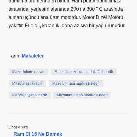
damıtma ürünlerinden biridir. Ham petrol damıtılması
sırasında, yerleşim alanında 200 ila 300 ° C arasında
alınan üçüncü ana ürün motordur. Motor Dizel Motoru
yakıttır. Fueloil, karanlık, daha az sıvı bir yağ ürünüdür
Tarih:
Makaleler
Mazot içinde ne var
Mazot ile dizel arasındaki fark nedir
Mazot nasıl üretilir
Mazotun ham maddesi nedir
Mazotün içeriği nedir
Mazotunun ana maddesi nedir
Önceki Yazı
Ram Cl 16 Ne Demek