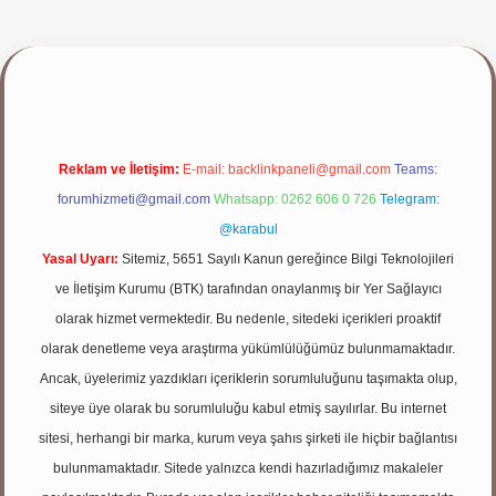
iş yap
Reklam ve İletişim:
E-mail:
backlinkpaneli@gmail.com
Teams:
forumhizmeti@gmail.com
Whatsapp: 0262 606 0 726
Telegram:
@karabul
Yasal Uyarı:
Sitemiz, 5651 Sayılı Kanun gereğince Bilgi Teknolojileri
ve İletişim Kurumu (BTK) tarafından onaylanmış bir Yer Sağlayıcı
olarak hizmet vermektedir. Bu nedenle, sitedeki içerikleri proaktif
olarak denetleme veya araştırma yükümlülüğümüz bulunmamaktadır.
Ancak, üyelerimiz yazdıkları içeriklerin sorumluluğunu taşımakta olup,
siteye üye olarak bu sorumluluğu kabul etmiş sayılırlar. Bu internet
sitesi, herhangi bir marka, kurum veya şahıs şirketi ile hiçbir bağlantısı
bulunmamaktadır. Sitede yalnızca kendi hazırladığımız makaleler