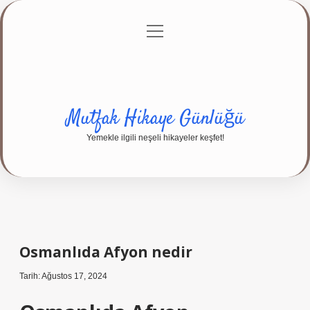
menüyü
Anasayfa
Gizlilik Politikası
Yasal Uyarı
aç
Hakkımızda
Mutfak Hikaye Günlüğü
Yemekle ilgili neşeli hikayeler keşfet!
Osmanlıda Afyon nedir
Tarih: Ağustos 17, 2024