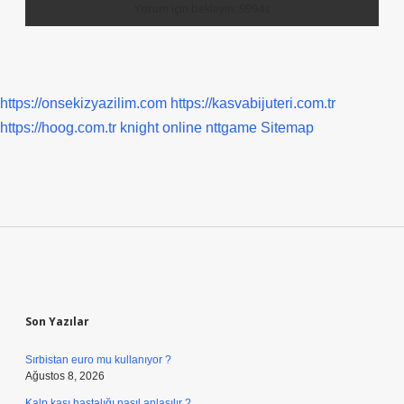
https://onsekizyazilim.com
https://kasvabijuteri.com.tr
https://hoog.com.tr
knight online
nttgame
Sitemap
Sidebar
Son Yazılar
Sırbistan euro mu kullanıyor ?
Ağustos 8, 2026
Kalp kası hastalığı nasıl anlaşılır ?