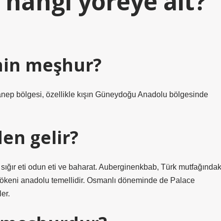
 hangi yöreye ait?
nin meşhur?
nep bölgesi, özellikle kışın Güneydoğu Anadolu bölgesinde
en gelir?
sığır eti odun eti ve baharat. Auberginenkbab, Türk mutfağındak
 kökeni anadolu temellidir. Osmanlı döneminde de Palace
er.