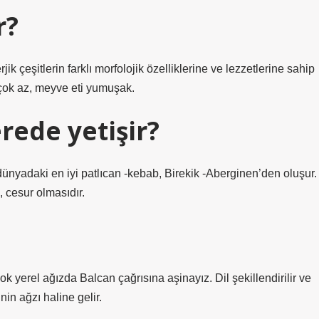
r?
jik çeşitlerin farklı morfolojik özelliklerine ve lezzetlerine sahip
 çok az, meyve eti yumuşak.
erede yetişir?
dünyadaki en iyi patlıcan -kebab, Birekik -Aberginen’den oluşur.
, cesur olmasıdır.
k yerel ağızda Balcan çağrısına aşinayız. Dil şekillendirilir ve
inin ağzı haline gelir.