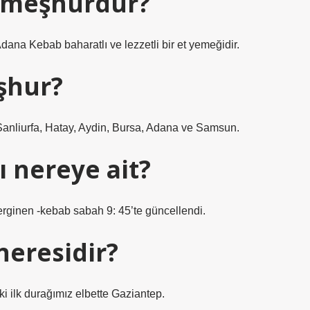
ı meşhurdur?
dana Kebab baharatlı ve lezzetli bir et yemeğidir.
şhur?
a, Sanliurfa, Hatay, Aydin, Bursa, Adana ve Samsun.
ı nereye ait?
erginen -kebab sabah 9: 45’te güncellendi.
neresidir?
i ilk durağımız elbette Gaziantep.