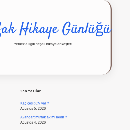
fak Hikaye Günlüğü
Yemekle ilgili neşeli hikayeler keşfet!
Sidebar
ilbet giriş yap
Son Yazılar
Kaç çeşit CV var ?
Ağustos 5, 2026
Avangart mutfak akımı nedir ?
Ağustos 4, 2026