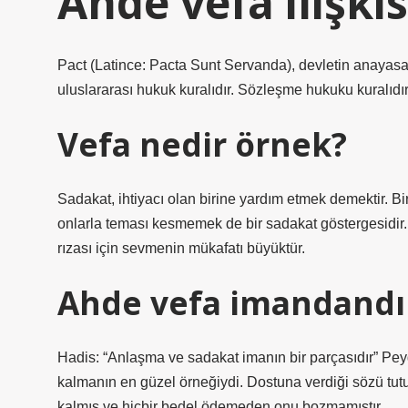
Ahde vefa ilişkis
Pact (Latince: Pacta Sunt Servanda), devletin anayas
uluslararası hukuk kuralıdır. Sözleşme hukuku kuralıdır. 
Vefa nedir örnek?
Sadakat, ihtiyacı olan birine yardım etmek demektir. B
onlarla teması kesmemek de bir sadakat göstergesidir
rızası için sevmenin mükafatı büyüktür.
Ahde vefa imandandır
Hadis: “Anlaşma ve sadakat imanın bir parçasıdır” Pe
kalmanın en güzel örneğiydi. Dostuna verdiği sözü tutu
kalmış ve hiçbir bedel ödemeden onu bozmamıştır.