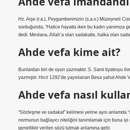
Ahde vefa imandandı
Hz. Aişe (r.a.), Peygamberimizin (s.a.v.) Müzeyneli C
sorduğunda, “Hatice hayatta iken bu kadın yanımıza gel
dedi. Mevlana, Allah’a olan sadakatle, halka olan sadak
Ahde vefa kime ait?
Bunlardan biri de oyun yazmaktır. S. Sami tiyatroyu ihm
yazmıştır. Hicri 1292’de yayınlanan Besa yahut Ahde V
Ahde vefa nasıl kullan
“Sözleşme ve sadakat” kelimesi yerine aynı anlamda “
normunun bağlayıcı niteliğini tanımlamak için buna iyi 
genellikle verilen sözü tutmak anlamına gelir.