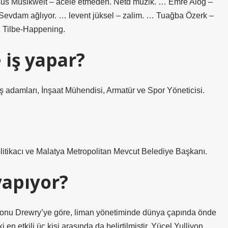
ksus Musikwelt – acele etmeden. Netd müzik. … Emre Aloğ –
 Sevdam ağlıyor. … levent jüksel – zalim. … Tuağba Özerk –
z Tilbe-Happening.
 iş yapar?
iş adamları, İnşaat Mühendisi, Armatür ve Spor Yöneticisi.
itikacı ve Malatya Metropolitan Mevcut Belediye Başkanı.
yapıyor?
yonu Drewry’ye göre, liman yönetiminde dünya çapında önde
en etkili üç kişi arasında da belirtilmiştir. Yücel Yulliyon,