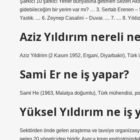
Şarkıcı 10 şarkıcı Yener dünyasına getirilen Sezen A
gidebileceğim bir yerim var mı? … 3. Sertab Erenen –
Yastık. … 6. Zeynep Casalini – Duvar. … 7. … 8. Yıldı
Aziz Yıldırım nereli ne
Aziz Yildirim (2 Kasım 1952, Ergani, Diyarbakir), Türk 
Sami Er ne iş yapar?
Sami He (1963, Malatya doğumlu), Türk mühendisi, pol
Yüksel Yıldırım ne iş 
Sektörden önde gelen araştırma ve tavsiye organizas
gelen 20 yöneticiden biridir. Ayrıca krom endüstrisindeki 