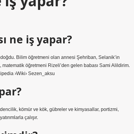
 iş yapar?
ı ne iş yapar?
doğdu. Bilim öğretmeni olan annesi Şehriban, Selanik’in
ünü, matematik öğretmeni Rizeli’den gelen babası Sami Alildirim.
ipedia ›Wiki› Sezen_aksu
apar?
dencilik, kömür ve kök, gübreler ve kimyasallar, portizmi,
atırımlarla çalışır.