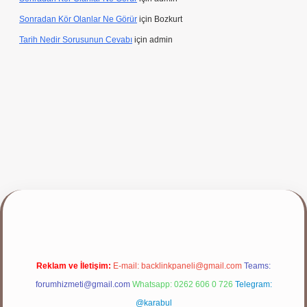
Sonradan Kör Olanlar Ne Görür
için
Bozkurt
Tarih Nedir Sorusunun Cevabı
için
admin
 yap
Reklam ve İletişim:
E-mail:
backlinkpaneli@gmail.com
Teams:
forumhizmeti@gmail.com
Whatsapp: 0262 606 0 726
Telegram:
@karabul