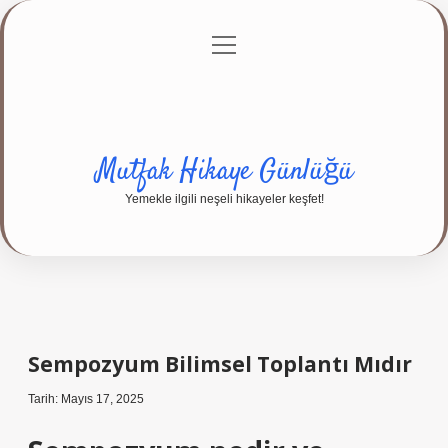
menüyü
Anasayfa
Gizlilik Politikası
Yasal Uyarı
aç
Hakkımızda
Mutfak Hikaye Günlüğü
Yemekle ilgili neşeli hikayeler keşfet!
Sempozyum Bilimsel Toplantı Mıdır
Tarih: Mayıs 17, 2025