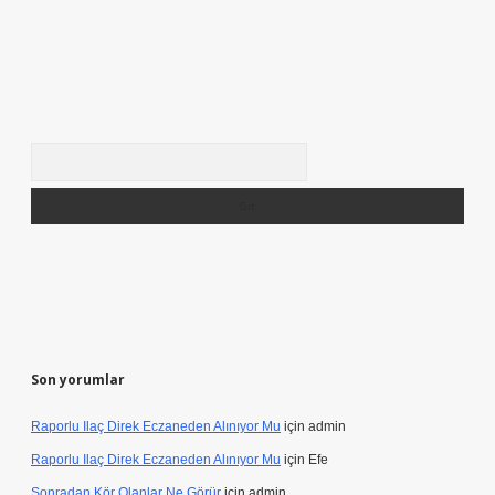
Arama
Son yorumlar
Raporlu Ilaç Direk Eczaneden Alınıyor Mu
için
admin
Raporlu Ilaç Direk Eczaneden Alınıyor Mu
için
Efe
Sonradan Kör Olanlar Ne Görür
için
admin