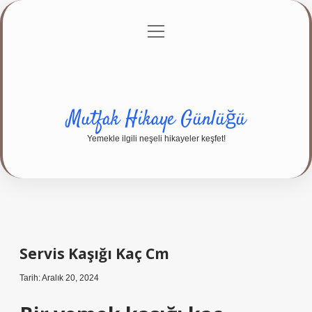
menüyü
Anasayfa
Gizlilik Politikası
Yasal Uyarı
aç
Hakkımızda
Mutfak Hikaye Günlüğü
Yemekle ilgili neşeli hikayeler keşfet!
Servis Kaşığı Kaç Cm
Tarih: Aralık 20, 2024