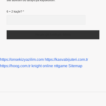
site adresim bu tarayıcıya kaydedilsin.
6 + 2 kaçtır?
*
https://onsekizyazilim.com
https://kasvabijuteri.com.tr
https://hoog.com.tr
knight online
nttgame
Sitemap