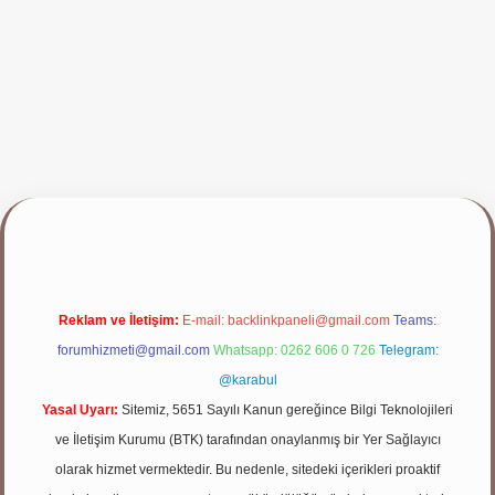
ap
Reklam ve İletişim:
E-mail:
backlinkpaneli@gmail.com
Teams:
forumhizmeti@gmail.com
Whatsapp: 0262 606 0 726
Telegram:
@karabul
Yasal Uyarı:
Sitemiz, 5651 Sayılı Kanun gereğince Bilgi Teknolojileri
ve İletişim Kurumu (BTK) tarafından onaylanmış bir Yer Sağlayıcı
olarak hizmet vermektedir. Bu nedenle, sitedeki içerikleri proaktif