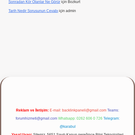
Sonradan Kör Olanlar Ne Görür
için
Bozkurt
Tarih Nedir Sorusunun Cevabı
için
admin
yap
Reklam ve İletişim:
E-mail:
backlinkpaneli@gmail.com
Teams:
forumhizmeti@gmail.com
Whatsapp: 0262 606 0 726
Telegram:
@karabul
Yasal Uyarı:
Sitemiz, 5651 Sayılı Kanun gereğince Bilgi Teknolojileri