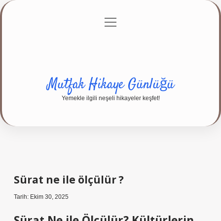
menüyü
Anasayfa
Gizlilik Politikası
Yasal Uyarı
aç
Hakkımızda
Mutfak Hikaye Günlüğü
Yemekle ilgili neşeli hikayeler keşfet!
Sürat ne ile ölçülür ?
Tarih: Ekim 30, 2025
Sürat Ne ile Ölçülür? Kültürlerin