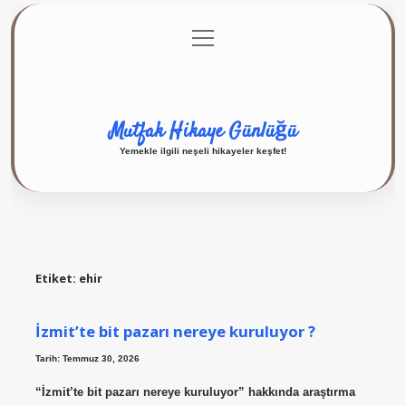
menüyü
Anasayfa
Gizlilik Politikası
Yasal Uyarı
aç
Hakkımızda
Mutfak Hikaye Günlüğü
Yemekle ilgili neşeli hikayeler keşfet!
Etiket:
ehir
İzmit’te bit pazarı nereye kuruluyor ?
Tarih: Temmuz 30, 2026
“İzmit’te bit pazarı nereye kuruluyor” hakkında araştırma