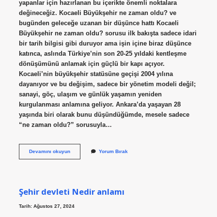
yapanlar için hazırlanan bu içerikte önemli noktalara
değineceğiz. Kocaeli Büyükşehir ne zaman oldu? ve
bugünden geleceğe uzanan bir düşünce hattı Kocaeli
Büyükşehir ne zaman oldu? sorusu ilk bakışta sadece idari
bir tarih bilgisi gibi duruyor ama işin içine biraz düşünce
katınca, aslında Türkiye’nin son 20-25 yıldaki kentleşme
dönüşümünü anlamak için güçlü bir kapı açıyor.
Kocaeli’nin büyükşehir statüsüne geçişi 2004 yılına
dayanıyor ve bu değişim, sadece bir yönetim modeli değil;
sanayi, göç, ulaşım ve günlük yaşamın yeniden
kurgulanması anlamına geliyor. Ankara’da yaşayan 28
yaşında biri olarak bunu düşündüğümde, mesele sadece
“ne zaman oldu?” sorusuyla…
İzmit’te
Devamını okuyun
Yorum Bırak
bit
pazarı
nereye
kuruluyor
?
Şehir devleti Nedir anlamı
Tarih: Ağustos 27, 2024