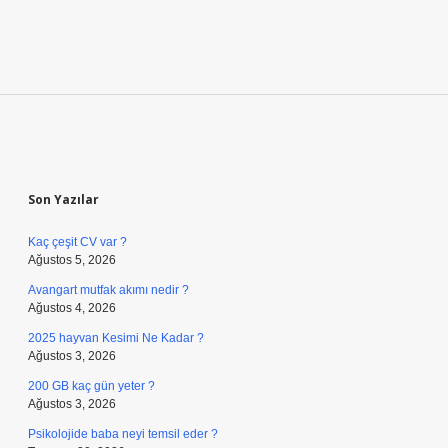
https://onsekizyazilim.com
https://kasvabijuteri.com.tr
https://hoog.com.tr
knight online
nttgame
Sitemap
Sidebar
Son Yazılar
Kaç çeşit CV var ?
Ağustos 5, 2026
Avangart mutfak akımı nedir ?
Ağustos 4, 2026
2025 hayvan Kesimi Ne Kadar ?
Ağustos 3, 2026
200 GB kaç gün yeter ?