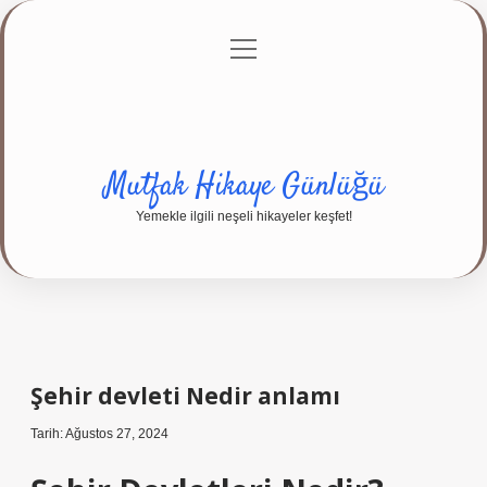
menüyü
Anasayfa
Gizlilik Politikası
Yasal Uyarı
aç
Hakkımızda
Mutfak Hikaye Günlüğü
Yemekle ilgili neşeli hikayeler keşfet!
Şehir devleti Nedir anlamı
Tarih: Ağustos 27, 2024