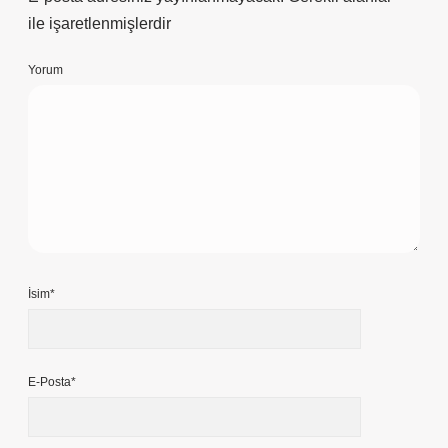
E-posta adresiniz yayınlanmayacak.
Gerekli alanlar
*
ile işaretlenmişlerdir
Yorum
İsim*
E-Posta*