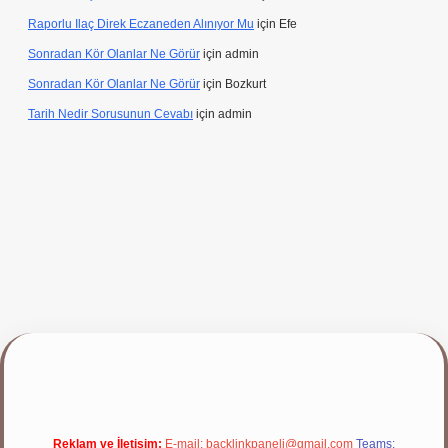
Raporlu Ilaç Direk Eczaneden Alınıyor Mu
için
admin
Raporlu Ilaç Direk Eczaneden Alınıyor Mu
için
Efe
Sonradan Kör Olanlar Ne Görür
için
admin
Sonradan Kör Olanlar Ne Görür
için
Bozkurt
Tarih Nedir Sorusunun Cevabı
için
admin
yap