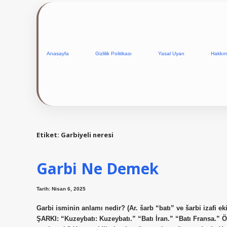
Anasayfa
Gizlilik Politikası
Yasal Uyarı
Hakkı
Etiket:
Garbiyeli neresi
Garbi Ne Demek
Tarih: Nisan 6, 2025
Garbi isminin anlamı nedir? (Ar. šarb “batı” ve šarbі izafi eki -і
ŞARKI: “Kuzeybatı: Kuzeybatı.” “Batı İran.” “Batı Fransa.” 