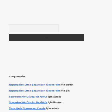
Arama
Son yorumlar
Raporlu Ilaç Direk Eczaneden Alınıyor Mu
için
admin
Raporlu Ilaç Direk Eczaneden Alınıyor Mu
için
Efe
Sonradan Kör Olanlar Ne Görür
için
admin
Sonradan Kör Olanlar Ne Görür
için
Bozkurt
Tarih Nedir Sorusunun Cevabı
için
admin