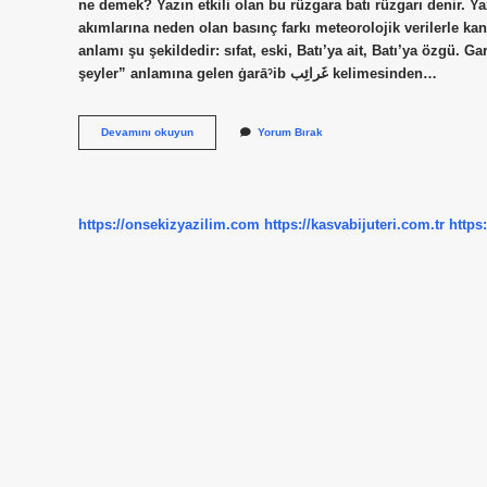
ne demek? Yazın etkili olan bu rüzgara batı rüzgarı denir. Y
akımlarına neden olan basınç farkı meteorolojik verilerle k
anlamı şu şekildedir: sıfat, eski, Batı’ya ait, Batı’ya özgü
şeyler” anlamına gelen ġarāˀib غَرائِب kelimesinden…
Garbi
Devamını okuyun
Yorum Bırak
Ne
Demek
https://onsekizyazilim.com
https://kasvabijuteri.com.tr
https