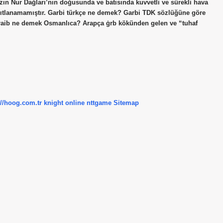
azın Nur Dağları’nın doğusunda ve batısında kuvvetli ve sürekli hava
anıtlanamamıştır. Garbi türkçe ne demek? Garbi TDK sözlüğüne göre
. Garaib ne demek Osmanlıca? Arapça ġrb kökünden gelen ve “tuhaf
://hoog.com.tr
knight online
nttgame
Sitemap