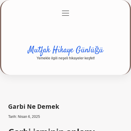
menüyü
Anasayfa
Gizlilik Politikası
Yasal Uyarı
aç
Hakkımızda
Mutfak Hikaye Günlüğü
Yemekle ilgili neşeli hikayeler keşfet!
Garbi Ne Demek
Tarih: Nisan 6, 2025