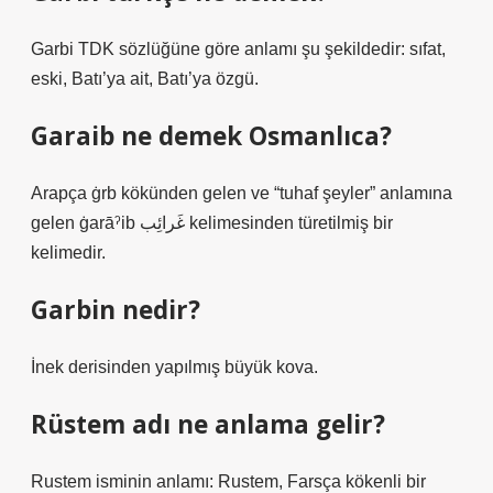
Garbi TDK sözlüğüne göre anlamı şu şekildedir: sıfat,
eski, Batı’ya ait, Batı’ya özgü.
Garaib ne demek Osmanlıca?
Arapça ġrb kökünden gelen ve “tuhaf şeyler” anlamına
gelen ġarāˀib غَرائِب kelimesinden türetilmiş bir
kelimedir.
Garbin nedir?
İnek derisinden yapılmış büyük kova.
Rüstem adı ne anlama gelir?
Rustem isminin anlamı: Rustem, Farsça kökenli bir