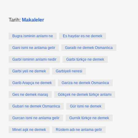
Tarih:
Makaleler
Bugra isminin anlamı ne
Es haydar es ne demek
Gani ismi ne anlama gelir
Garaib ne demek Osmanlıca
Garbi isminin anlamı nedir
Garbi türkçe ne demek
Garbi yeli ne demek
Garbiyeli neresi
Garib Arapça ne demek
Gariza ne demek Osmanlıca
Ges ne demek maraş
Gökçek ne demek türkçe anlamı
Gubari ne demek Osmanlıca
Gür ismi ne demek
Gurcan ismi ne anlama gelir
Gurnik türkçe ne demek
Minel aşk ne demek
Rüstem adı ne anlama gelir