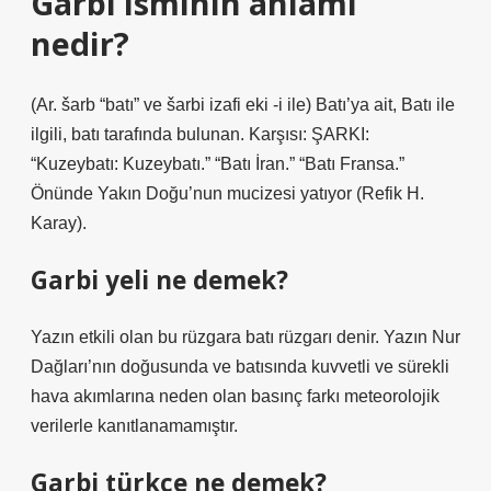
Garbi isminin anlamı
nedir?
(Ar. šarb “batı” ve šarbі izafi eki -і ile) Batı’ya ait, Batı ile
ilgili, batı tarafında bulunan. Karşısı: ŞARKI:
“Kuzeybatı: Kuzeybatı.” “Batı İran.” “Batı Fransa.”
Önünde Yakın Doğu’nun mucizesi yatıyor (Refik H.
Karay).
Garbi yeli ne demek?
Yazın etkili olan bu rüzgara batı rüzgarı denir. Yazın Nur
Dağları’nın doğusunda ve batısında kuvvetli ve sürekli
hava akımlarına neden olan basınç farkı meteorolojik
verilerle kanıtlanamamıştır.
Garbi türkçe ne demek?