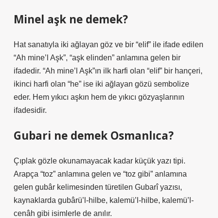
Minel aşk ne demek?
Hat sanatıyla iki ağlayan göz ve bir “elif” ile ifade edilen
“Ah mine’l Aşk”, “aşk elinden” anlamına gelen bir
ifadedir. “Ah mine’l Aşk”ın ilk harfi olan “elif” bir hançeri,
ikinci harfi olan “he” ise iki ağlayan gözü sembolize
eder. Hem yıkıcı aşkın hem de yıkıcı gözyaşlarının
ifadesidir.
Gubari ne demek Osmanlıca?
Çıplak gözle okunamayacak kadar küçük yazı tipi.
Arapça “toz” anlamına gelen ve “toz gibi” anlamına
gelen gubâr kelimesinden türetilen Gubarî yazısı,
kaynaklarda gubârü’l-hilbe, kalemü’l-hilbe, kalemü’l-
cenâh gibi isimlerle de anılır.