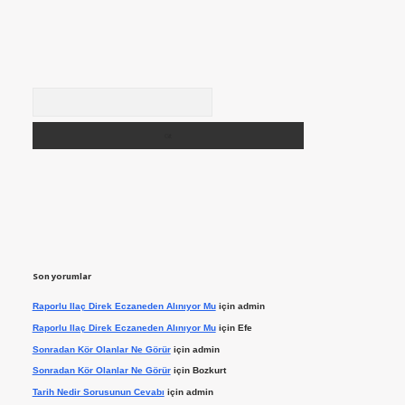
Arama
Son yorumlar
Raporlu Ilaç Direk Eczaneden Alınıyor Mu
için
admin
Raporlu Ilaç Direk Eczaneden Alınıyor Mu
için
Efe
Sonradan Kör Olanlar Ne Görür
için
admin
Sonradan Kör Olanlar Ne Görür
için
Bozkurt
Tarih Nedir Sorusunun Cevabı
için
admin