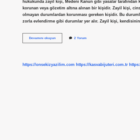
hukukunda zayil kişi, Medeni Kanun gibi yasalar tarafından kor
korunan veya gözetim altına alınan bir kişidir. Zayil kişi, cin
olmayan durumlardan korunması gereken kişidir. Bu durumlar
zorla evlendirme gibi durumlar yer alır. Zayil kişi, kendis
Zayil
Devamını okuyun
2 Yorum
ne
demek
https://onsekizyazilim.com
https://kasvabijuteri.com.tr
https