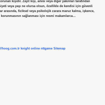
unan kişidir. Zayil kişi, ailesi veya diğer yakınları tarafından
siyeti veya yaşı ne olursa olsun, özellikle de kendisi için güvenli
 arasında, fiziksel veya psikolojik zarara maruz kalma, işkence,
inin korunmasının sağlanması için resmi makamlarca…
://hoog.com.tr
knight online
nttgame
Sitemap