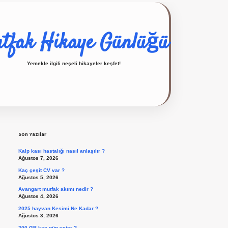
tfak Hikaye Günlüğü
Yemekle ilgili neşeli hikayeler keşfet!
Sidebar
ilbet giriş yap
Son Yazılar
Kalp kası hastalığı nasıl anlaşılır ?
Ağustos 7, 2026
Kaç çeşit CV var ?
Ağustos 5, 2026
Avangart mutfak akımı nedir ?
Ağustos 4, 2026
2025 hayvan Kesimi Ne Kadar ?
Ağustos 3, 2026
200 GB kaç gün yeter ?