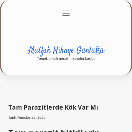
menüyü
Anasayfa
Gizlilik Politikası
Yasal Uyarı
aç
Hakkımızda
Mutfak Hikaye Günlüğü
Yemekle ilgili neşeli hikayeler keşfet!
Tam Parazitlerde Kök Var Mı
Tarih: Ağustos 22, 2025