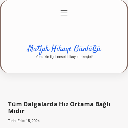
menüyü
Anasayfa
Gizlilik Politikası
Yasal Uyarı
aç
Hakkımızda
Mutfak Hikaye Günlüğü
Yemekle ilgili neşeli hikayeler keşfet!
Tüm Dalgalarda Hız Ortama Bağlı
Mıdır
Tarih: Ekim 15, 2024