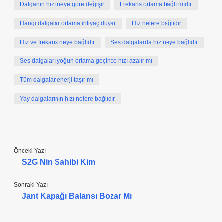
Dalganın hızı neye göre değişir
Frekans ortama bağlı mıdır
Hangi dalgalar ortama ihtiyaç duyar
Hız nelere bağlıdır
Hız ve frekans neye bağlıdır
Ses dalgalarda hız neye bağlıdır
Ses dalgaları yoğun ortama geçince hızı azalır mı
Tüm dalgalar enerji taşır mı
Yay dalgalarının hızı nelere bağlıdır
Önceki Yazı
S2G Nin Sahibi Kim
Sonraki Yazı
Jant Kapağı Balansı Bozar Mı