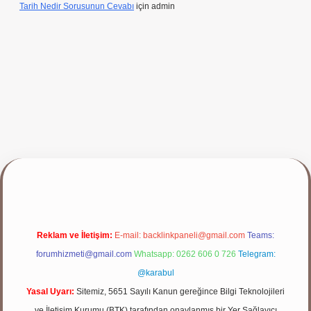
Tarih Nedir Sorusunun Cevabı
için
admin
p
Reklam ve İletişim:
E-mail:
backlinkpaneli@gmail.com
Teams:
forumhizmeti@gmail.com
Whatsapp: 0262 606 0 726
Telegram:
@karabul
Yasal Uyarı:
Sitemiz, 5651 Sayılı Kanun gereğince Bilgi Teknolojileri
ve İletişim Kurumu (BTK) tarafından onaylanmış bir Yer Sağlayıcı