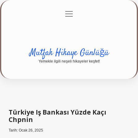
menüyü
Anasayfa
Gizlilik Politikası
Yasal Uyarı
aç
Hakkımızda
Mutfak Hikaye Günlüğü
Yemekle ilgili neşeli hikayeler keşfet!
Türkiye Iş Bankası Yüzde Kaçı
Chpnin
Tarih: Ocak 26, 2025