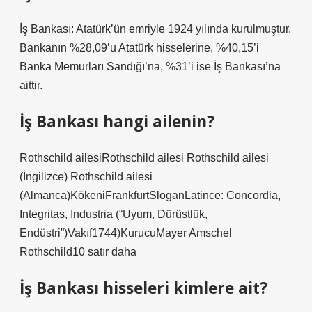
İş Bankası: Atatürk’ün emriyle 1924 yılında kurulmuştur.
Bankanın %28,09’u Atatürk hisselerine, %40,15’i
Banka Memurları Sandığı’na, %31’i ise İş Bankası’na
aittir.
İş Bankası hangi ailenin?
Rothschild ailesiRothschild ailesi Rothschild ailesi
(İngilizce) Rothschild ailesi
(Almanca)KökeniFrankfurtSloganLatince: Concordia,
Integritas, Industria (“Uyum, Dürüstlük,
Endüstri”)Vakıf1744)KurucuMayer Amschel
Rothschild10 satır daha
İş Bankası hisseleri kimlere ait?