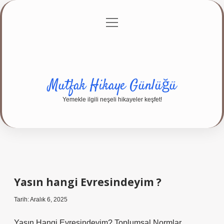
menüyü
Anasayfa
Gizlilik Politikası
Yasal Uyarı
aç
Hakkımızda
Mutfak Hikaye Günlüğü
Yemekle ilgili neşeli hikayeler keşfet!
Yasın hangi Evresindeyim ?
Tarih: Aralık 6, 2025
Yasın Hangi Evresindeyim? Toplumsal Normlar,